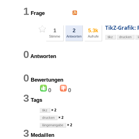
1
Frage
TikZ-Grafik:
1
2
5.3k
Stimme
Antworten
Aufrufe
tikz
drucken
0
Antworten
0
Bewertungen
0
0
3
Tags
× 2
tikz
× 2
drucken
× 2
längenangabe
3
Medaillen