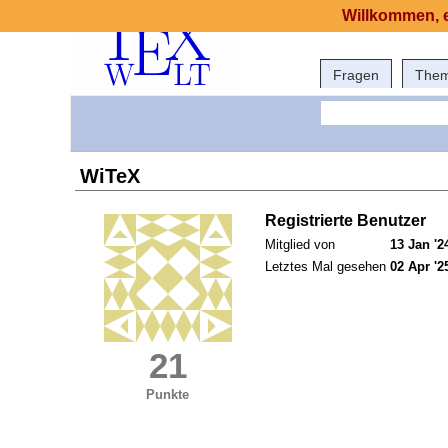
Willkommen, e
Fragen
The
WiTeX
Registrierte Benutzer
Mitglied von
13 Jan '2
Letztes Mal gesehen
02 Apr '2
21
Punkte