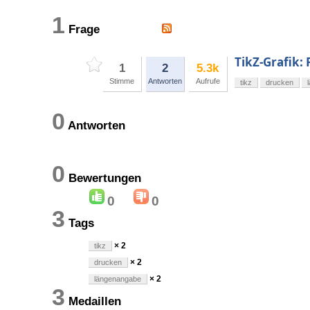
1
Frage
TikZ-Grafik:
1
2
5.3k
Stimme
Antworten
Aufrufe
tikz
drucken
0
Antworten
0
Bewertungen
0
0
3
Tags
× 2
tikz
× 2
drucken
× 2
längenangabe
3
Medaillen