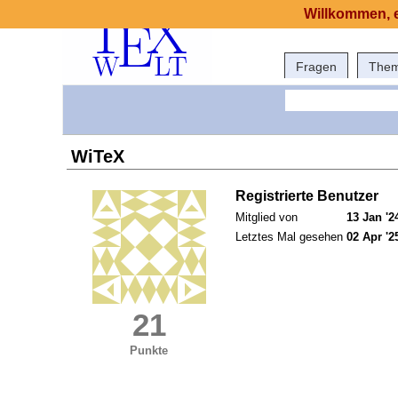
Willkommen, e
Fragen
The
WiTeX
Registrierte Benutzer
Mitglied von
13 Jan '2
Letztes Mal gesehen
02 Apr '2
21
Punkte