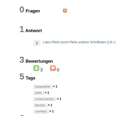
0
Fragen
1
Antwort
Latex-Pfeile durch Pfeile anderer Schriftarten (z.B. L
1
3
Bewertungen
3
0
5
Tags
× 1
typographie
× 1
pfeile
× 1
sonderzeichen
× 1
libertine
× 1
schriftart