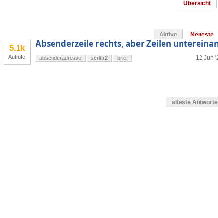
Übersicht
Aktive
Neueste
Absenderzeile rechts, aber Zeilen untereina
5.1k
Aufrufe
12 Jun '
absenderadresse
scrlttr2
brief
älteste Antwort
g