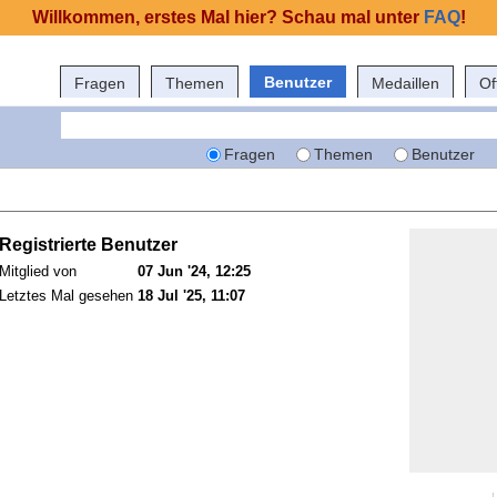
Willkommen, erstes Mal hier? Schau mal unter
FAQ
!
Benutzer
Fragen
Themen
Medaillen
Of
Fragen
Themen
Benutzer
Registrierte Benutzer
Mitglied von
07 Jun '24, 12:25
Letztes Mal gesehen
18 Jul '25, 11:07