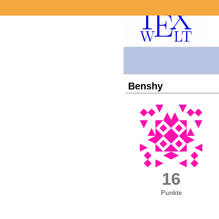
Benshy
16
Punkte