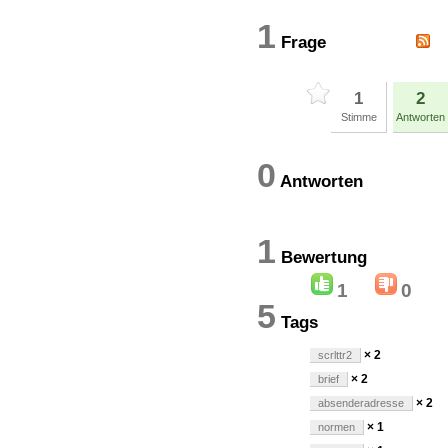
1
Frage
1
2
Stimme
Antworten
0
Antworten
1
Bewertun
1
0
5
Tags
× 2
scrlttr2
× 2
brief
× 2
absenderadresse
× 1
normen