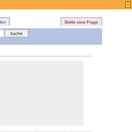
Anmelden
über
FAQ
×
fen
Stelle eine Frage