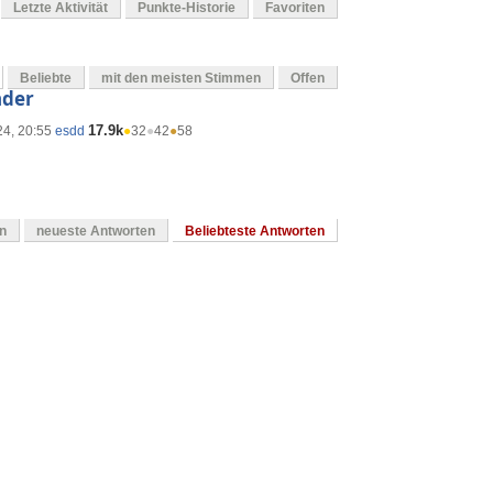
Letzte Aktivität
Punkte-Historie
Favoriten
Beliebte
mit den meisten Stimmen
Offen
nder
17.9k
24, 20:55
esdd
●
32
●
42
●
58
en
neueste Antworten
Beliebteste Antworten