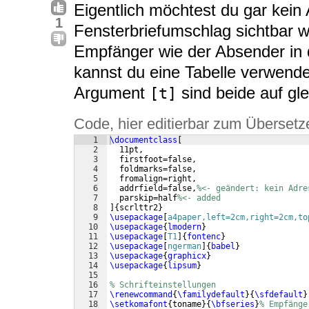
Eigentlich möchtest du gar kein 
1
Fensterbriefumschlag sichtbar w
Empfänger wie der Absender in d
kannst du eine Tabelle verwende
Argument
sind beide auf gl
[t]
Code, hier editierbar zum Übersetz
1
\documentclass
[
2
  11pt,
3
  firstfoot=false,
4
  foldmarks=false,
5
  fromalign=right,
6
  addrfield=false,
%<- geändert: kein Adre
7
  parskip=half
%<- added
8
]
{
scrlttr2
}
9
\usepackage
[
a4paper,left=2cm,right=2cm,to
10
\usepackage
{
lmodern
}
11
\usepackage
[
T1
]
{
fontenc
}
12
\usepackage
[
ngerman
]
{
babel
}
13
\usepackage
{
graphicx
}
14
\usepackage
{
lipsum
}
15
16
% Schrifteinstellungen
17
\renewcommand
{
\familydefault
}
{
\sfdefault
}
18
\setkomafont
{
toname
}
{
\bfseries
}
% Empfänge