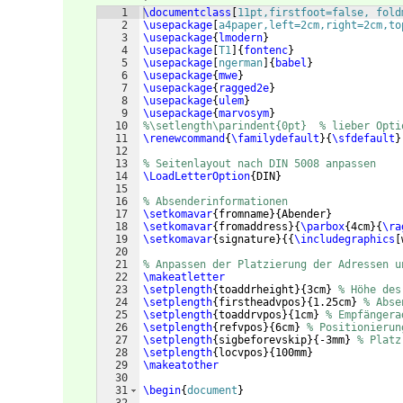
1
\documentclass
[
11pt,firstfoot=false, fold
2
\usepackage
[
a4paper,left=2cm,right=2cm,to
3
\usepackage
{
lmodern
}
4
\usepackage
[
T1
]
{
fontenc
}
5
\usepackage
[
ngerman
]
{
babel
}
6
\usepackage
{
mwe
}
7
\usepackage
{
ragged2e
}
8
\usepackage
{
ulem
}
9
\usepackage
{
marvosym
}
10
%\setlength\parindent{0pt}  % lieber Opti
11
\renewcommand
{
\familydefault
}
{
\sfdefault
}
12
13
% Seitenlayout nach DIN 5008 anpassen
14
\LoadLetterOption
{
DIN
}
15
16
% Absenderinformationen
17
\setkomavar
{
fromname
}
{
Abender
}
18
\setkomavar
{
fromaddress
}
{
\parbox
{
4cm
}
{
\ra
19
\setkomavar
{
signature
}
{{
\includegraphics
[
20
21
% Anpassen der Platzierung der Adressen u
22
\makeatletter
23
\setplength
{
toaddrheight
}
{
3cm
}
% Höhe des
24
\setplength
{
firstheadvpos
}
{
1.25cm
}
% Abse
25
\setplength
{
toaddrvpos
}
{
1cm
}
% Empfängera
26
\setplength
{
refvpos
}
{
6cm
}
% Positionierun
27
\setplength
{
sigbeforevskip
}
{
-3mm
}
% Platz
28
\setplength
{
locvpos
}
{
100mm
}
29
\makeatother
30
31
\begin
{
document
}