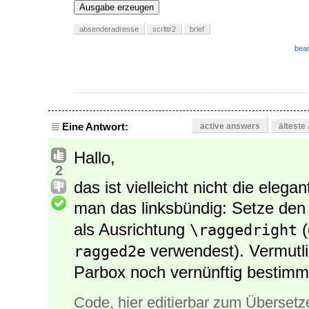
41
% Betreffzeile
Ausgabe erzeugen
absenderadresse
scrlttr2
brief
bear
Eine Antwort:
active answers
älteste
Hallo,
2
das ist vielleicht nicht die ele
man das linksbündig: Setze den 
als Ausrichtung
(
\raggedright
verwendest). Vermutli
ragged2e
Parbox noch vernünftig bestimm
Code, hier editierbar zum Übersetz