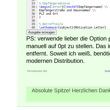
32
33
% Empfängeradresse
34
\begin
{
letter
}
{
\textbf
{
Empfängername
}
\\
35
Empfängerstraße und Hausnummer 
\\
36
PLZ und Ort
37
}
38
39
% Betreffzeile
40
\setkomavar
{
subject
}
{
Motivation Letter
}
41
Ausgabe erzeugen
PS: verwende lieber die Option
manuell auf 0pt zu stellen. Das
entfernt. Soweit ich weiß, benöt
modernen Distribution.
Permanenter link
bear
Absolute Spitze! Herzlichen Dank