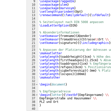
9
\usepackage
{
ragged2e
}
10
\usepackage
{
ulem
}
11
\usepackage
{
marvosym
}
12
\setlength\parindent
{
0pt
}
13
\renewcommand
{
\familydefault
}
{
\sfdefault
}
14
15
% Seitenlayout nach DIN 5008 anpassen
16
\LoadLetterOption
{
DIN
}
17
18
% Absenderinformationen
19
\setkomavar
{
fromname
}
{
Abender
}
20
\setkomavar
{
fromaddress
}
{
Strasse
\\
Ort 
\\
 
21
\setkomavar
{
signature
}
{{
\includegraphics
[
22
23
% Anpassen der Platzierung der Adressen u
24
\makeatletter
25
\setplength
{
toaddrheight
}
{
3cm
}
% Höhe des
26
\setplength
{
firstheadvpos
}
{
1.25cm
}
% Abse
27
\setplength
{
toaddrvpos
}
{
1cm
}
% Empfängera
28
\setplength
{
refvpos
}
{
6cm
}
% Positionierun
29
\setplength
{
sigbeforevskip
}
{
-3mm
}
% Platz
30
\setplength
{
locvpos
}
{
100mm
}
31
\makeatother
32
33
\begin
{
document
}
34
35
% Empfängeradresse
36
\begin
{
letter
}
{
\textbf
{
Empfängername
}
\\
37
Empfängerstraße und Hausnummer 
\\
38
PLZ und Ort
39
}
40