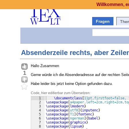
Willkommen, er
Fragen
The
Absenderzeile rechts, aber Zeile
Hallo Zusammen
1
Gerne würde ich die Absenderadresse auf der rechten Seit
Habe leider bis jetzt keine Option gefunden dazu.
Code, hier editierbar zum Übersetzen:
1
\documentclass
[
11pt,firstfoot=false, 
2
\usepackage
[
a4paper,left=2cm,right=2cm,to
3
\usepackage
{
lmodern
}
4
\usepackage
[
utf8
]
{
inputenc
}
5
\usepackage
[
T1
]
{
fontenc
}
6
\usepackage
[
ngerman
]
{
babel
}
7
\usepackage
{
graphicx
}
8
\usepackage
{
lipsum
}