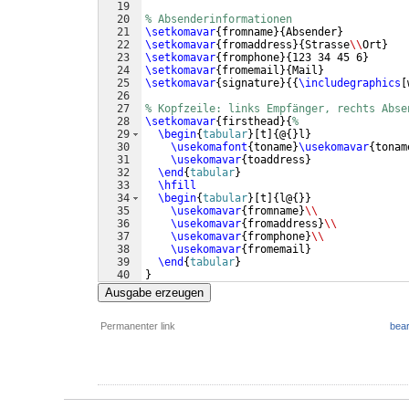
19
20
% Absenderinformationen
21
\setkomavar
{
fromname
}
{
Absender
}
22
\setkomavar
{
fromaddress
}
{
Strasse
\\
Ort
}
23
\setkomavar
{
fromphone
}
{
123 34 45 6
}
24
\setkomavar
{
fromemail
}
{
Mail
}
25
\setkomavar
{
signature
}
{{
\includegraphics
[
26
27
% Kopfzeile: links Empfänger, rechts Abse
28
\setkomavar
{
firsthead
}
{
%
29
\begin
{
tabular
}
[
t
]
{
@
{
}
l
}
30
\usekomafont
{
toname
}
\usekomavar
{
tonam
31
\usekomavar
{
toaddress
}
32
\end
{
tabular
}
33
\hfill
34
\begin
{
tabular
}
[
t
]
{
l@
{
}}
35
\usekomavar
{
fromname
}
\\
36
\usekomavar
{
fromaddress
}
\\
37
\usekomavar
{
fromphone
}
\\
38
\usekomavar
{
fromemail
}
39
\end
{
tabular
}
40
}
41
% Anpassen der Platzierung der Adressen u
Ausgabe erzeugen
Permanenter link
bear