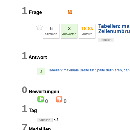
1
Frage
Tabellen: ma
6
3
18.8k
Zeilenumbr
Stimmen
Antworten
Aufrufe
tabellen
1
Antwort
Tabellen: maximale Breite für Spalte definieren, da
3
0
Bewertungen
0
0
1
Tag
× 3
tabellen
7
Medaillen