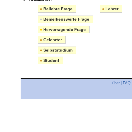
●
Beliebte Frage
●
Lehrer
●
Bemerkenswerte Frage
●
Hervorragende Frage
●
Gelehrter
●
Selbststudium
●
Student
über
|
FAQ