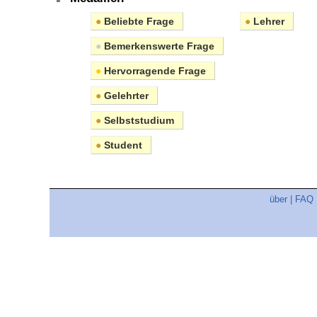
●
Beliebte Frage
●
Lehrer
●
Bemerkenswerte Frage
●
Hervorragende Frage
●
Gelehrter
●
Selbststudium
●
Student
über
|
FAQ