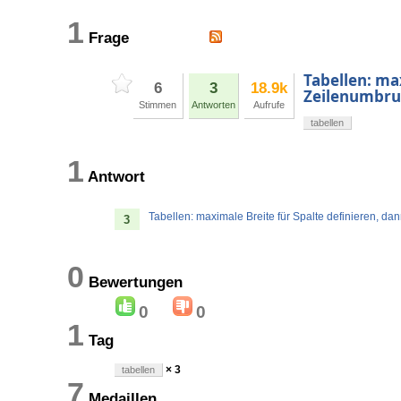
1
Frage
Tabellen: ma
6
3
18.9k
Zeilenumbr
Stimmen
Antworten
Aufrufe
tabellen
1
Antwort
Tabellen: maximale Breite für Spalte definieren, da
3
0
Bewertungen
0
0
1
Tag
× 3
tabellen
7
Medaillen