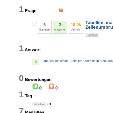
1
Frage
Tabellen: ma
6
3
18.9k
Zeilenumbr
Stimmen
Antworten
Aufrufe
tabellen
1
Antwort
Tabellen: maximale Breite für Spalte definieren, da
3
0
Bewertungen
0
0
1
Tag
× 3
tabellen
7
Medaillen