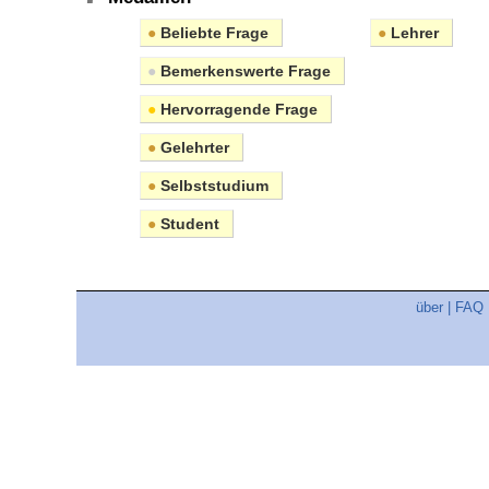
●
Beliebte Frage
●
Lehrer
●
Bemerkenswerte Frage
●
Hervorragende Frage
●
Gelehrter
●
Selbststudium
●
Student
über
|
FAQ