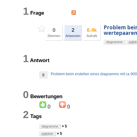
1
Frage
Problem beim
0
2
6.4k
wertepaare
Stimmen
Antworten
Aufrufe
diagramme
pgfpl
1
Antwort
Problem beim erstellen eines diagramms mit ca 90
0
0
Bewertungen
0
0
2
Tags
× 5
diagramme
× 5
pgfplots