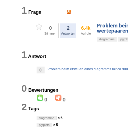
1
Frage
Problem beim
0
2
6.4k
wertepaare
Stimmen
Antworten
Aufrufe
diagramme
pgfpl
1
Antwort
Problem beim erstellen eines diagramms mit ca 90
0
0
Bewertungen
0
0
2
Tags
× 5
diagramme
× 5
pgfplots