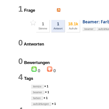
1
Frage
Beamer: Far
1
1
18.1k
Stimme
Antwort
Aufrufe
beamer
aufzählu
0
Antworten
0
Bewertungen
0
0
4
Tags
× 1
itemize
× 1
beamer
× 1
farben
× 1
aufzählungen