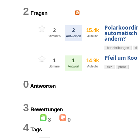
2
Fragen
Polarkoordi
2
2
15.4k
automatisch 
Stimmen
Antworten
Aufrufe
ändern?
beschriftungen
ti
Pfeil um Ko
1
1
14.9k
Stimme
Antwort
Aufrufe
tikz
pfeile
0
Antworten
3
Bewertungen
3
0
4
Tags