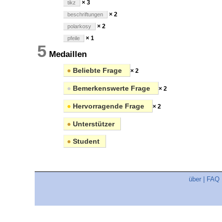
× 3
tikz
× 2
beschriftungen
× 2
polarkosy
× 1
pfeile
5
Medaillen
●
Beliebte Frage
× 2
●
Bemerkenswerte Frage
× 2
●
Hervorragende Frage
× 2
●
Unterstützer
●
Student
über
|
FAQ