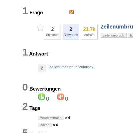
1
Frage
Zeilenumbruc
2
2
21.7k
Stimmen
Antworten
Aufrufe
zeilenumbruch
b
1
Antwort
Zeilenumbruch in \colorbox
2
0
Bewertungen
0
0
2
Tags
× 4
zeilenumbruch
× 4
boxen
5