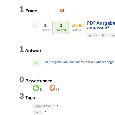
1
Frage
PDF Ausgabe
1
1
10.4k
anpassen?
Stimme
Antwort
Aufrufe
poster
lyx
pap
1
Antwort
PDF Ausgabe von \documentclass[a0,landscape]{a
0
0
Bewertungen
0
0
3
Tags
× 7
papierformat
× 7
lyx