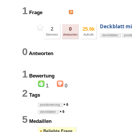
1
Frage
Deckblatt mit
2
0
25.6k
Stimmen
Antworten
Aufrufe
deckblätter
posit
0
Antworten
1
Bewertung
1
0
2
Tags
× 6
positionierung
× 6
deckblätter
5
Medaillen
●
Beliebte Frage