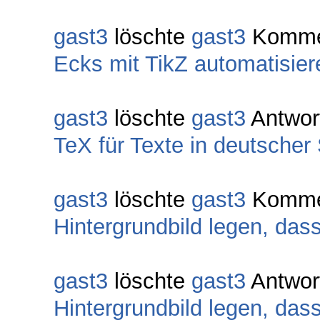
gast3
löschte
gast3
Komme
Ecks mit TikZ automatisier
gast3
löschte
gast3
Antwor
TeX für Texte in deutscher
gast3
löschte
gast3
Komme
Hintergrundbild legen, das
gast3
löschte
gast3
Antwor
Hintergrundbild legen, das