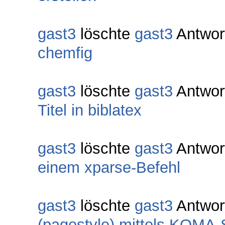
gast3
löschte
gast3
Antwor
chemfig
gast3
löschte
gast3
Antwor
Titel in biblatex
gast3
löschte
gast3
Antwor
einem xparse-Befehl
gast3
löschte
gast3
Antwor
(pagestyle) mittels KOMA-S