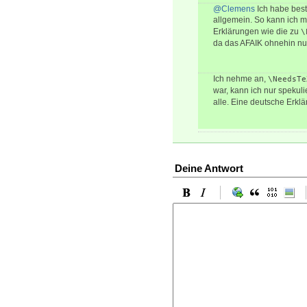
@Clemens
Ich habe best
allgemein. So kann ich m
Erklärungen wie die zu
\
da das AFAIK ohnehin nur 
Ich nehme an,
\NeedsTe
war, kann ich nur spekul
alle. Eine deutsche Erklär
Deine Antwort