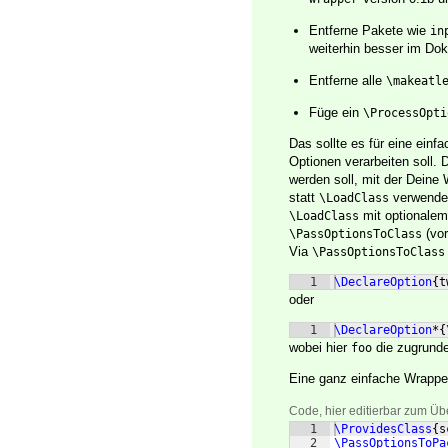
Entferne Pakete wie
in
weiterhin besser im Do
Entferne alle
\makeatl
Füge ein
\ProcessOpti
Das sollte es für eine ei
Optionen verarbeiten soll. 
werden soll, mit der Deine
statt
verwenden
\LoadClass
mit optionalem
\LoadClass
(vo
\PassOptionsToClass
Via
\PassOptionsToClass
1
\DeclareOption
{
t
oder
1
\DeclareOption
*
{
wobei hier
die zugrunde
foo
Eine ganz einfache Wrappe
Code, hier editierbar zum Üb
1
\ProvidesClass
{
s
2
\PassOptionsToPa