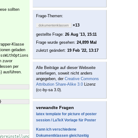
ese sollten
Frage-Themen:
×13
dokumentenklassen
gestellte Frage:
26 Aug '13, 15:11
Frage wurde gesehen:
24,899 Mal
rapper-Klasse
tionen geladen
zuletzt geändert:
19 Feb '22, 13:17
assWithOptions
n zuvor
dessen per
Alle Beiträge auf dieser Webseite
) ausführen.
s
unterliegen, soweit nicht anders
angegeben, der
Creative Commons
Attribution Share-Alike 3.0
Lizenz
(cc-by-sa 3.0).
}
verwandte Fragen
latex template for picture of poster
session / LaTeX Vorlage für Poster
Kann ich verschiedene
Dokumentklassen gleichzeitig
Voreinstellung sein