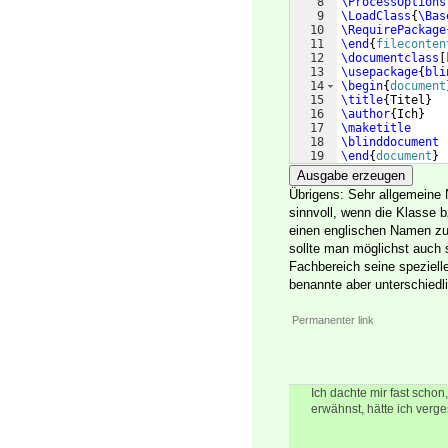
8
\ProcessOptions
9
\LoadClass
{
\Bas
10
\RequirePackage
11
\end
{
fileconten
12
\documentclass
[
13
\usepackage
{
bli
14
\begin
{
document
15
\title
{
Titel
}
16
\author
{
Ich
}
17
\maketitle
18
\blinddocument
19
\end
{
document
}
Ausgabe erzeugen
Übrigens: Sehr allgemeine 
sinnvoll, wenn die Klasse b
einen englischen Namen z
sollte man möglichst auch 
Fachbereich seine spezielle
benannte aber unterschiedl
Permanenter link
Ich dachte mir fast scho
erwähnst, hätte ich verg