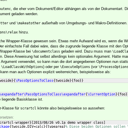
, die eher vom Dokument/Editor abhängen als von der Dokumentart. Di
putenc
kument geladen werden.
und
außerhalb von Umgebungs- und Makro-Definitionen.
etter
\makeatother
hinzu.
ons\relax
nfache Wrapper-Klasse gewesen sein. Etwas mehr Aufwand wird es, wenn die W
Der einfachste Fall dabei wäre, dass die zugrunde liegende Klasse mit den Op
 Wrapper-Klasse bei
geladen wird. Dazu muss man
\documentclass
\LoadCl
. Diese Anweisung hat selbst allerdings kein optionales Argument. Hatte ma
 Argument verwendet, so kann man die dort angegebenen Optionen nun statt
r
) oder per
(vor
\LoadClassWithOptions
\ExecuteOptions
\ProcessOption
kann man auch Optionen explizit weiterreichen, beispielsweise als:
woside
}
{
\PassOptionsToClass
{
twoside
}
{
foo
}}
\expandafter\PassOptionsToClass\expandafter
{
\CurrentOption
}
{
foo
}
 liegende Basisklasse ist.
r-Klasse für
könnte also beispielsweise so aussehen:
scrartcl
ersetzen:
crartcl-wrapper
}
[
2013/08/26 v0.1a demo wrapper class
]
ckage
{
twoside,DIV=calc
}
{
typearea
}
% Diese beiden Optionen sollen 