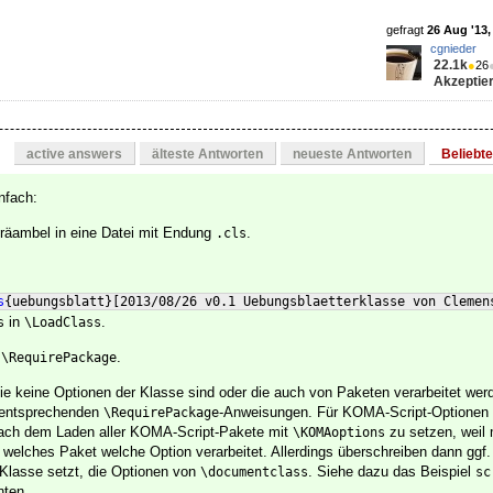
gefragt
26 Aug '13,
cgnieder
22.1k
●
26
Akzeptier
active answers
älteste Antworten
neueste Antworten
Beliebt
nfach:
Präambel in eine Datei mit Endung
.
.cls
s
{
uebungsblatt
}
[
2013/08/26 v0.1 Uebungsblaetterklasse von Clemen
in
.
s
\LoadClass
n
.
\RequirePackage
die keine Optionen der Klasse sind oder die auch von Paketen verarbeitet werd
 entsprechenden
-Anweisungen. Für KOMA-Script-Optionen b
\RequirePackage
nach dem Laden aller KOMA-Script-Pakete mit
zu setzen, weil
\KOMAoptions
 welches Paket welche Option verarbeitet. Allerdings überschreiben dann ggf.
-Klasse setzt, die Optionen von
. Siehe dazu das Beispiel
\documentclass
sc
nten.