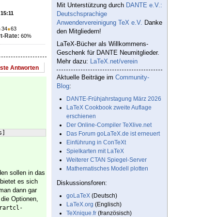
Mit Unterstützung durch
DANTE e.V.:
 15:11
Deutschsprachige
Anwendervereinigung TeX e.V.
Danke
●
34
●
63
den Mitgliedern!
t-Rate:
60%
LaTeX-Bücher als Willkommens-
Geschenk für DANTE Neumitglieder.
Mehr dazu:
LaTeX.net/verein
este Antworten
Aktuelle Beiträge im
Community-
Blog
:
DANTE-Frühjahrstagung März 2026
LaTeX Cookbook zweite Auflage
erschienen
Der Online-Compiler TeXlive.net
s
]
Das Forum goLaTeX.de ist erneuert
Einführung in ConTeXt
Spielkarten mit LaTeX
Weiterer CTAN Spiegel-Server
Mathematisches Modell plotten
en sollen in das
ietet es sich
Diskussionsforen:
 man dann gar
goLaTeX
(Deutsch)
 die Optionen,
LaTeX.org
(Englisch)
rartcl-
TeXnique.fr
(französisch)