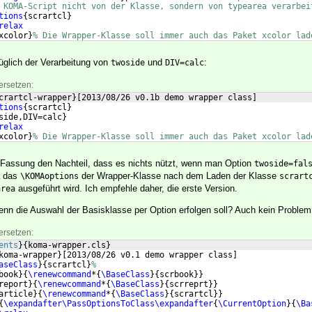
 KOMA-Script nicht von der Klasse, sondern von typearea verarbei
tions
{
scrartcl
}
relax
xcolor
}
% Die Wrapper-Klasse soll immer auch das Paket xcolor lad
glich der Verarbeitung von
und
:
twoside
DIV=calc
ersetzen:
crartcl-wrapper
}
[
2013/08/26 v0.1b demo wrapper class
]
tions
{
scrartcl
}
side,DIV=calc
}
relax
xcolor
}
% Die Wrapper-Klasse soll immer auch das Paket xcolor lad
e Fassung den Nachteil, dass es nichts nützt, wenn man Option
twoside=fal
a das
der Wrapper-Klasse nach dem Laden der Klasse
\KOMAoptions
scrart
ausgeführt wird. Ich empfehle daher, die erste Version.
area
n die Auswahl der Basisklasse per Option erfolgen soll? Auch kein Problem
ersetzen:
ents
}
{
koma-wrapper.cls
}
koma-wrapper
}
[
2013/08/26 v0.1 demo wrapper class
]
aseClass
}
{
scrartcl
}
%
book
}
{
\renewcommand
*
{
\BaseClass
}
{
scrbook
}}
report
}
{
\renewcommand
*
{
\BaseClass
}
{
scrreprt
}}
article
}
{
\renewcommand
*
{
\BaseClass
}
{
scrartcl
}}
{
\expandafter\PassOptionsToClass\expandafter
{
\CurrentOption
}
{
\Ba