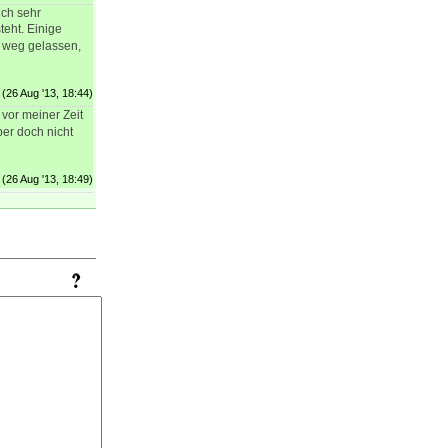
uch sehr
teht. Einige
 weg gelassen,
(26 Aug '13, 18:44)
 vor meiner Zeit
ber doch nicht
(26 Aug '13, 18:49)