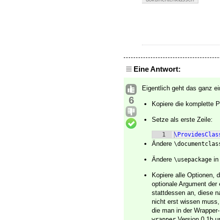
Eine Antwort:
Eigentlich geht das ganz ei
6
Kopiere die komplette 
Setze als erste Zeile:
1
\ProvidesClas
Ändere
\documentclas
Ändere
i
\usepackage
Kopiere alle Optionen, 
optionale Argument der
stattdessen an, diese 
nicht erst wissen muss,
die man in der Wrapper
Version 0.1b u
wrapper