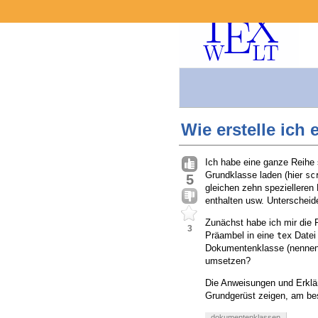
Wie erstelle ich
Ich habe eine ganze Reihe s
Grundklasse laden (hier
sc
5
gleichen zehn spezielleren
enthalten usw. Unterscheide
Zunächst habe ich mir die
3
Präambel in eine
Datei 
tex
Dokumentenklasse (nennen
umsetzen?
Die Anweisungen und Erkl
Grundgerüst zeigen, am bes
dokumentenklassen