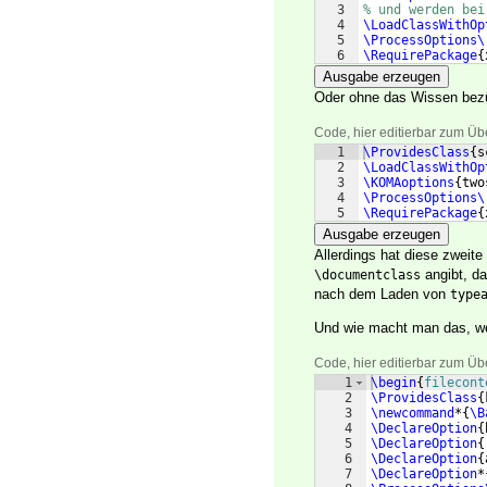
3
% und werden bei
4
\LoadClassWithOp
5
\ProcessOptions\
6
\RequirePackage
{
Ausgabe erzeugen
Oder ohne das Wissen bezü
Code, hier editierbar zum Üb
1
\ProvidesClass
{
s
2
\LoadClassWithOp
3
\KOMAoptions
{
two
4
\ProcessOptions\
5
\RequirePackage
{
Ausgabe erzeugen
Allerdings hat diese zweit
angibt, d
\documentclass
nach dem Laden von
type
Und wie macht man das, wen
Code, hier editierbar zum Üb
1
\begin
{
filecont
2
\ProvidesClass
{
3
\newcommand
*
{
\B
4
\DeclareOption
{
5
\DeclareOption
{
6
\DeclareOption
{
7
\DeclareOption
*