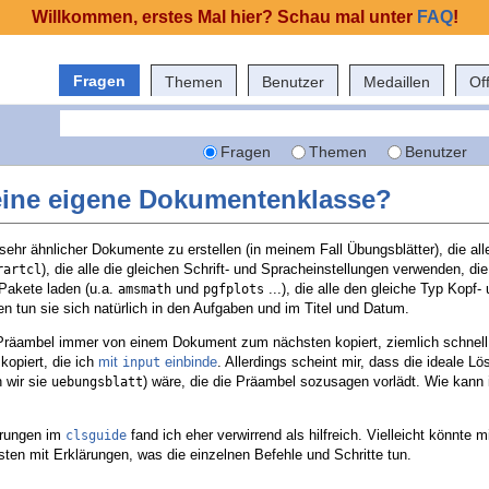
Willkommen, erstes Mal hier? Schau mal unter
FAQ
!
Fragen
Themen
Benutzer
Medaillen
Of
Fragen
Themen
Benutzer
 eine eigene Dokumentenklasse?
ehr ähnlicher Dokumente zu erstellen (in meinem Fall Übungsblätter), die alle
), die alle die gleichen Schrift- und Spracheinstellungen verwenden, die 
rartcl
 Pakete laden (u.a.
und
...), die alle den gleiche Typ Kopf-
amsmath
pgfplots
n tun sie sich natürlich in den Aufgaben und im Titel und Datum.
 Präambel immer von einem Dokument zum nächsten kopiert, ziemlich schnell
kopiert, die ich
mit
einbinde
. Allerdings scheint mir, dass die ideale L
input
 wir sie
) wäre, die die Präambel sozusagen vorlädt. Wie kann 
uebungsblatt
ärungen im
fand ich eher verwirrend als hilfreich. Vielleicht könnte m
clsguide
ten mit Erklärungen, was die einzelnen Befehle und Schritte tun.