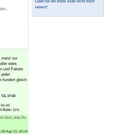
Label für die letzte Seite nicht mehr
sehen?
den.
 meist nur
oller wäre,
sen und Pakete
 jeder
e hundert gleich
'13, 17:02
●
43
●
65
t-Rate:
51%
 von dem, was Du
(26 Aug '13, 18:14)