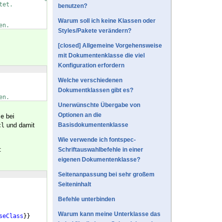
tet.
benutzen?
Warum soll ich keine Klassen oder
en.
Styles/Pakete verändern?
[closed] Allgemeine Vorgehensweise
mit Dokumentenklasse die viel
Konfiguration erfordern
Welche verschiedenen
Dokumentklassen gibt es?
en.
Unerwünschte Übergabe von
Optionen an die
bei
se
und damit
Basisdokumentenklasse
cl
Wie verwende ich fontspec-
:
Schriftauswahlbefehle in einer
eigenen Dokumentenklasse?
Seitenanpassung bei sehr großem
Seiteninhalt
Befehle unterbinden
Warum kann meine Unterklasse das
seClass
}}