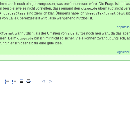
immt auch noch einiges vergessen, was erwähnenswert wäre. Die Frage ist halt a
ir beispielsweise nicht vorstellen, dass jemand den
überhaupt nicht vers
clsguide
sind ziemlich klar. Übrigens habe ich
bewusst
ProvidesClass
\NeedsTeXFormat
von LaTeX bereitgestellt wird, also weitgehend nutzlos ist.
saputello
war nützlich, als der Umstieg von 2.09 auf 2e noch neu war... da das aber
XFormat
ieren. Beim
bin ich mir nicht so sicher. Viele können zwar gut Englisch, a
clsguide
ung hielt ich deshalb für eine gute Idee.
cgnieder