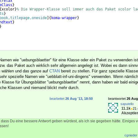
\relax
eClass
}
{
xcolor
}
% Die Wrapper-Klasse soll immer auch das Paket xcolor la
ts
}
book,titlepage,oneside
]
{
koma-wrapper
}
ndtext
}
}
Namen wie "uebungsblaetter" für eine Klasse oder ein Paket zu verwenden ist
zw. das Paket auch wirklich sehr allgemein angelegt ist. Wobei es dann sinnv
u wählen und das ganze auf
CTAN
bereit zu stellen. Für ganz spezielle Klas
sehr spezielle Namen wie "uebblatt-inf-uni-dingens" verwenden. Wenn nämlich
 Klasse für Übungsblätter "uebungsblaetter" nennt, dann haben wir bald einig
iche Klassen und niemand blickt mehr durch.
bearbeitet
26 Aug '13, 18:50
beantwortet
26 Aug 
saputello
11.1k
●
21
Akzeptier
n, dass Du eine bessere Antwort geben würdest, als ich sie gegeben hätte. Einiges
essen!
cgnieder