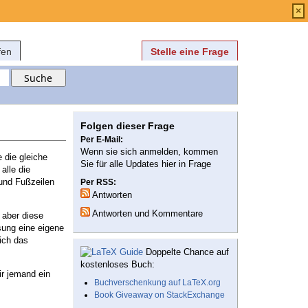
Anmelden
über
FAQ
×
fen
Stelle eine Frage
Folgen dieser Frage
Per E-Mail:
Wenn sie sich anmelden, kommen
 die gleiche
Sie für alle Updates hier in Frage
alle die
 und Fußzeilen
Per RSS:
Antworten
Antworten und Kommentare
 aber diese
ösung eine eigene
ich das
Doppelte Chance auf
kostenloses Buch:
ir jemand ein
Buchverschenkung auf LaTeX.org
Book Giveaway on StackExchange