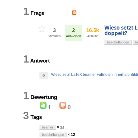
1
Frage
Wieso setzt 
3
2
16.5k
doppelt?
Stimmen
Antworten
Aufrufe
beschriftungen
b
1
Antwort
Wieso setzt LaTeX beamer Fußnoten innerhalb Bildu
0
1
Bewertung
1
0
3
Tags
× 12
beamer
× 12
beschriftungen