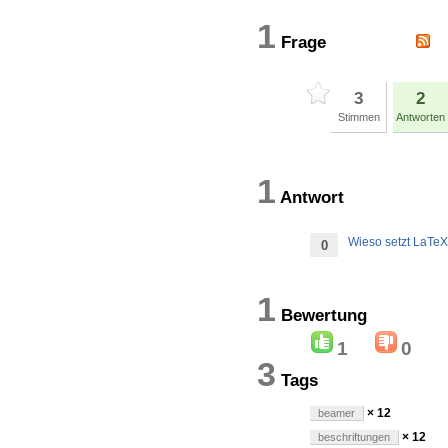
1
Frage
3
2
Stimmen
Antworten
1
Antwort
Wieso setzt LaTeX
0
1
Bewertun
1
0
3
Tags
× 12
beamer
× 12
beschriftungen