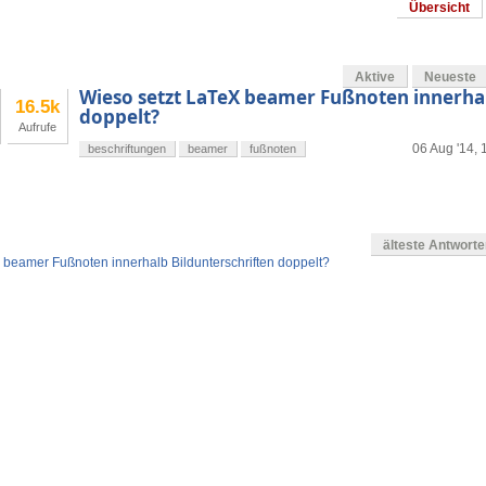
Übersicht
Aktive
Neueste
Wieso setzt LaTeX beamer Fußnoten innerhal
16.5k
doppelt?
Aufrufe
06 Aug '14, 
beschriftungen
beamer
fußnoten
älteste Antwort
 beamer Fußnoten innerhalb Bildunterschriften doppelt?
g