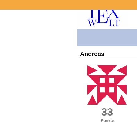
Andreas
33
Punkte