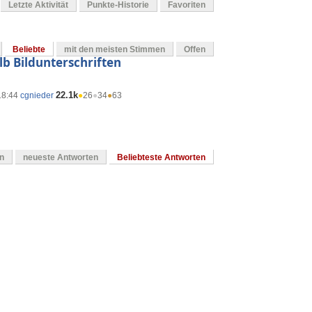
Letzte Aktivität
Punkte-Historie
Favoriten
Beliebte
mit den meisten Stimmen
Offen
b Bildunterschriften
22.1k
18:44
cgnieder
●
26
●
34
●
63
en
neueste Antworten
Beliebteste Antworten