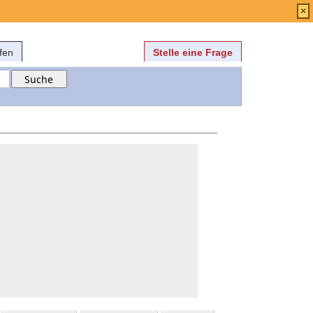
Anmelden
über
FAQ
×
fen
Stelle eine Frage