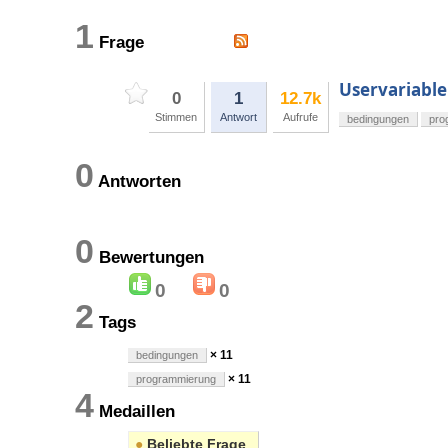
1
Frage
Uservariabl
0
1
12.7k
Stimmen
Antwort
Aufrufe
bedingungen
pro
0
Antworten
0
Bewertungen
0
0
2
Tags
× 11
bedingungen
× 11
programmierung
4
Medaillen
●
Beliebte Frage