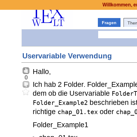
Willkommen, er
Fragen
The
Uservariable Verwendung
Hallo,
0
Ich hab 2 Folder. Folder_Examp
dem ob die Uservariable
Folder
beschrieben is
Folder_Example2
richtige
oder
chap_01.tex
chap_
Folder_Example1