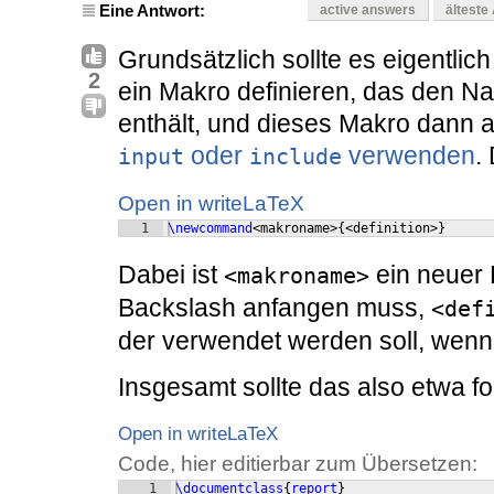
Eine Antwort:
active answers
älteste
Grundsätzlich sollte es eigentlic
2
ein Makro definieren, das den 
enthält, und dieses Makro dann 
oder
verwenden
.
input
include
Open in writeLaTeX
1
\newcommand
<makroname>
{
<definition>
}
Dabei ist
ein neuer 
<makroname>
Backslash anfangen muss,
<def
der verwendet werden soll, wenn
Insgesamt sollte das also etwa 
Open in writeLaTeX
Code, hier editierbar zum Übersetzen:
1
\documentclass
{
report
}