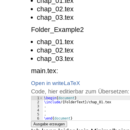
chap_01.tex
chap_02.tex
chap_03.tex
Folder_Example2
chap_01.tex
chap_02.tex
chap_03.tex
main.tex:
Open in writeLaTeX
Code, hier editierbar zum Übersetzen:
1
\begin
{
document
}
2
\include
/
{
FolderText
}
/chap_01.tex
3
.
4
.
5
.
6
\end
{
document
}
Ausgabe erzeugen