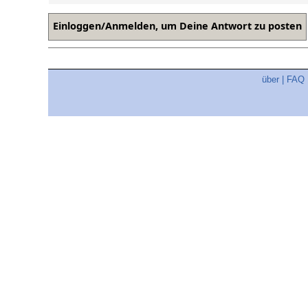
über
|
FAQ