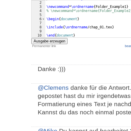
2
3
\newcommand
*
\ordnername
{
Folder_Example1
}
4
% \newcommand*\ordnername{Folder_Example2
5
6
\begin
{
document
}
7
8
\include
{
\ordnername
/chap_01.tex
}
9
10
\end
{
document
}
Ausgabe erzeugen
Permanenter link
bear
Danke :)))
@Clemens
danke für die Antwort
gepostet hast du mir irgendetwa
Formatierung eines Text je nachd
Kannst du das noch einmal poste
@Mike
Du kannst auf
bearbeitet