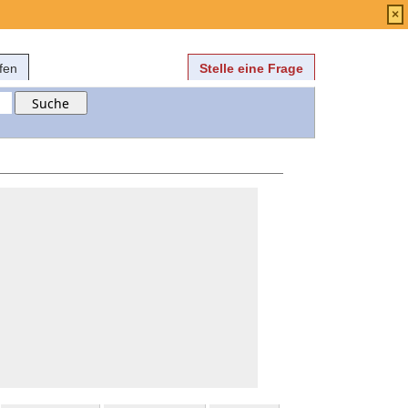
Anmelden
über
FAQ
×
fen
Stelle eine Frage