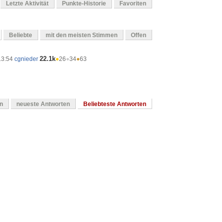
Letzte Aktivität
Punkte-Historie
Favoriten
Beliebte
mit den meisten Stimmen
Offen
22.1k
13:54
cgnieder
●
26
●
34
●
63
en
neueste Antworten
Beliebteste Antworten