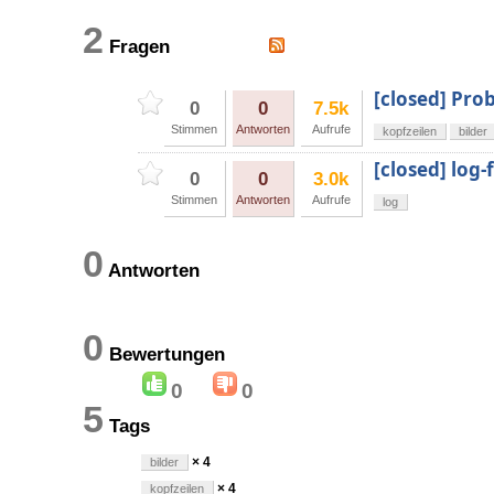
2
Fragen
[closed] Pro
0
0
7.5k
Stimmen
Antworten
Aufrufe
kopfzeilen
bilder
[closed] log
0
0
3.0k
Stimmen
Antworten
Aufrufe
log
0
Antworten
0
Bewertungen
0
0
5
Tags
× 4
bilder
× 4
kopfzeilen