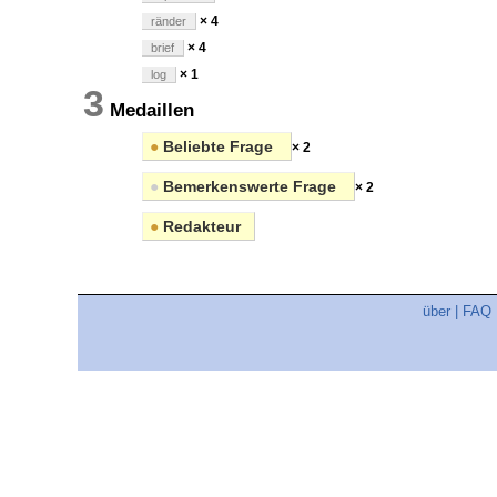
× 4
ränder
× 4
brief
× 1
log
3
Medaillen
●
Beliebte Frage
× 2
●
Bemerkenswerte Frage
× 2
●
Redakteur
über
|
FAQ