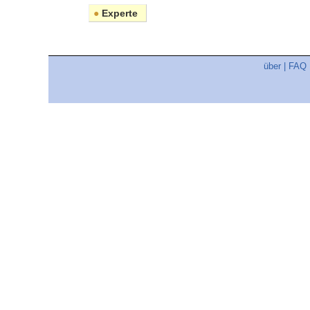
●
Experte
über
|
FAQ