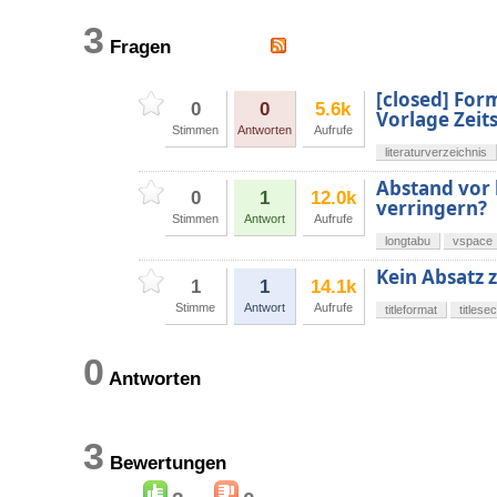
3
Fragen
[closed] For
0
0
5.6k
Vorlage Zei
Stimmen
Antworten
Aufrufe
literaturverzeichnis
Abstand vor 
0
1
12.0k
verringern?
Stimmen
Antwort
Aufrufe
longtabu
vspace
Kein Absatz 
1
1
14.1k
Stimme
Antwort
Aufrufe
titleformat
titlesec
0
Antworten
3
Bewertungen