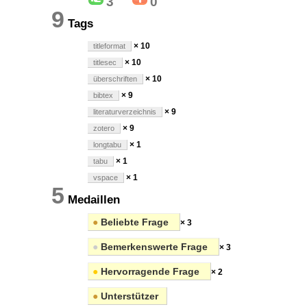
3
0
9
Tags
× 10
titleformat
× 10
titlesec
× 10
überschriften
× 9
bibtex
× 9
literaturverzeichnis
× 9
zotero
× 1
longtabu
× 1
tabu
× 1
vspace
5
Medaillen
●
Beliebte Frage
× 3
●
Bemerkenswerte Frage
× 3
●
Hervorragende Frage
× 2
●
Unterstützer