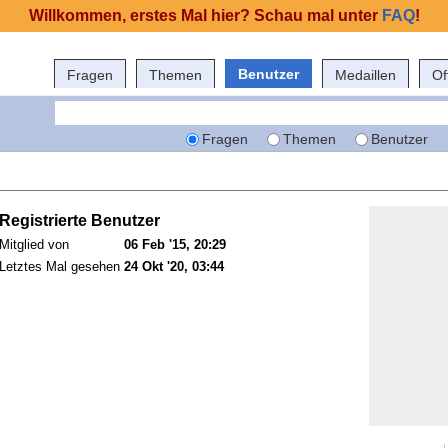
Willkommen, erstes Mal hier? Schau mal unter
FAQ
!
Benutzer
Fragen
Themen
Medaillen
Of
Fragen
Themen
Benutzer
Registrierte Benutzer
Mitglied von
06 Feb '15, 20:29
Letztes Mal gesehen
24 Okt '20, 03:44