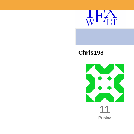
Chris198
11
Punkte