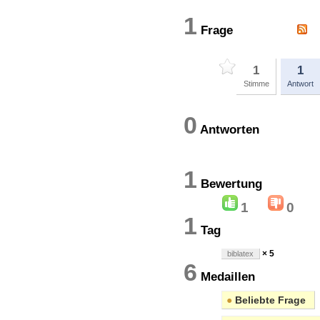
1
Frage
1
1
Stimme
Antwort
0
Antworten
1
Bewertun
1
0
1
Tag
× 5
biblatex
6
Medaillen
●
Beliebte Frage