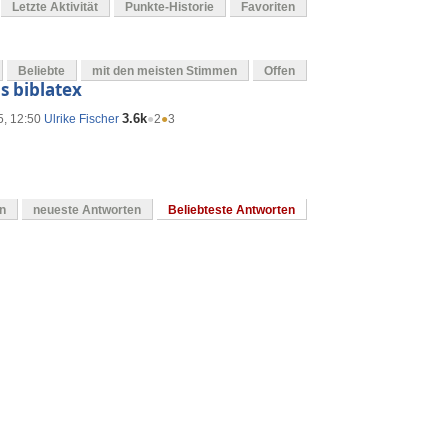
Letzte Aktivität
Punkte-Historie
Favoriten
Beliebte
mit den meisten Stimmen
Offen
s biblatex
3.6k
5, 12:50
Ulrike Fischer
●
2
●
3
en
neueste Antworten
Beliebteste Antworten