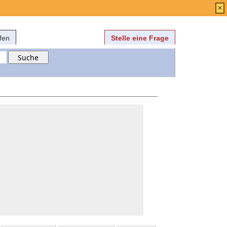
Anmelden
über
FAQ
×
fen
Stelle eine Frage