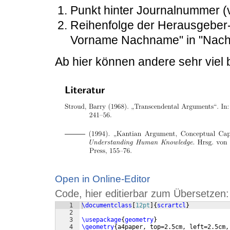
Punkt hinter Journalnummer 
Reihenfolge der Herausgeber-
Vorname Nachname" in "Nachna
Ab hier können andere sehr viel b
Open in Online-Editor
Code, hier editierbar zum Übersetzen:
1
\documentclass
[
12pt
]
{
scrartcl
}
2
3
\usepackage
{
geometry
}
4
\geometry
{
a4paper, top=2.5cm, left=2.5cm,