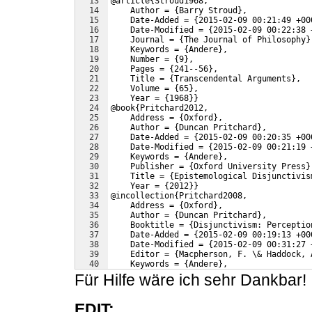
13
@article{Stroud1968,
14
    Author = {Barry Stroud},
15
    Date-Added = {2015-02-09 00:21:49 +00
16
    Date-Modified = {2015-02-09 00:22:38 
17
    Journal = {The Journal of Philosophy}
18
    Keywords = {Andere},
19
    Number = {9},
20
    Pages = {241--56},
21
    Title = {Transcendental Arguments},
22
    Volume = {65},
23
    Year = {1968}}
24
@book{Pritchard2012,
25
    Address = {Oxford},
26
    Author = {Duncan Pritchard},
27
    Date-Added = {2015-02-09 00:20:35 +00
28
    Date-Modified = {2015-02-09 00:21:19 
29
    Keywords = {Andere},
30
    Publisher = {Oxford University Press}
31
    Title = {Epistemological Disjunctivis
32
    Year = {2012}}
33
@incollection{Pritchard2008,
34
    Address = {Oxford},
35
    Author = {Duncan Pritchard},
36
    Booktitle = {Disjunctivism: Perceptio
37
    Date-Added = {2015-02-09 00:19:13 +00
38
    Date-Modified = {2015-02-09 00:31:27 
39
    Editor = {Macpherson, F. \& Haddock, 
40
    Keywords = {Andere},
41
    Pages = {283--310},
Für Hilfe wäre ich sehr Dankbar!
EDIT: