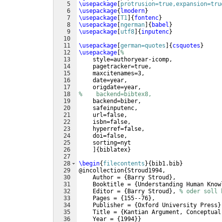
5
\usepackage
[
protrusion=true,expansion=tru
6
\usepackage
{
lmodern
}
7
\usepackage
[
T1
]
{
fontenc
}
8
\usepackage
[
ngerman
]
{
babel
}
9
\usepackage
[
utf8
]
{
inputenc
}
10
11
\usepackage
[
german=quotes
]
{
csquotes
}
12
\usepackage
[
%
13
    style=authoryear-icomp,    
14
    pagetracker=true,          
15
    maxcitenames=3,            
16
    date=year,                
17
    origdate=year,
18
%    backend=bibtex8,
19
    backend=biber,
20
    safeinputenc,
21
    url=false,
22
    isbn=false,
23
    hyperref=false,
24
    doi=false, 
25
    sorting=nyt 
26
]
{
biblatex
}
27
28
\begin
{
filecontents
}
{
bib1.bib
}
29
@incollection
{
Stroud1994,
30
    Author = 
{
Barry Stroud
}
,
31
    Booktitle = 
{
Understanding Human Know
32
    Editor = 
{
Barry Stroud
}
, 
% oder soll 
33
    Pages = 
{
155--76
}
,
34
    Publisher = 
{
Oxford University Press
}
35
    Title = 
{
Kantian Argument, Conceptual
36
    Year = 
{
1994
}}