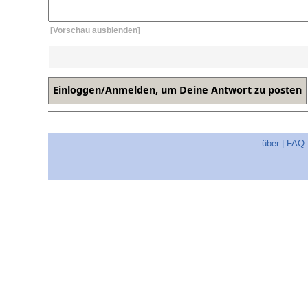
[Vorschau ausblenden]
über
|
FAQ