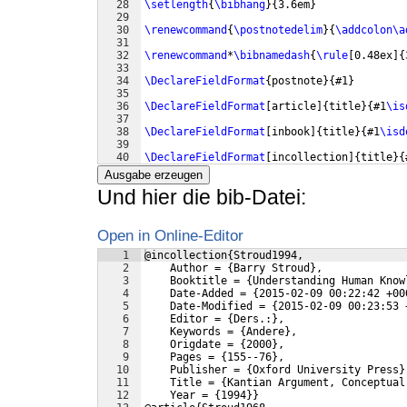
28
\setlength
{
\bibhang
}
{
3.6em
}
29
30
\renewcommand
{
\postnotedelim
}
{
\addcolon\a
31
32
\renewcommand
*
\bibnamedash
{
\rule
[
0.48ex
]
{
33
34
\DeclareFieldFormat
{
postnote
}
{
#1
}
35
36
\DeclareFieldFormat
[
article
]
{
title
}
{
#1
\is
37
38
\DeclareFieldFormat
[
inbook
]
{
title
}
{
#1
\isd
39
40
\DeclareFieldFormat
[
incollection
]
{
title
}
{
41
Ausgabe erzeugen
Und hier die bib-Datei:
Open in Online-Editor
1
@incollection{Stroud1994,
2
    Author = {Barry Stroud},
3
    Booktitle = {Understanding Human Know
4
    Date-Added = {2015-02-09 00:22:42 +00
5
    Date-Modified = {2015-02-09 00:23:53 
6
    Editor = {Ders.:},
7
    Keywords = {Andere},
8
    Origdate = {2000},
9
    Pages = {155--76},
10
    Publisher = {Oxford University Press}
11
    Title = {Kantian Argument, Conceptual
12
    Year = {1994}}