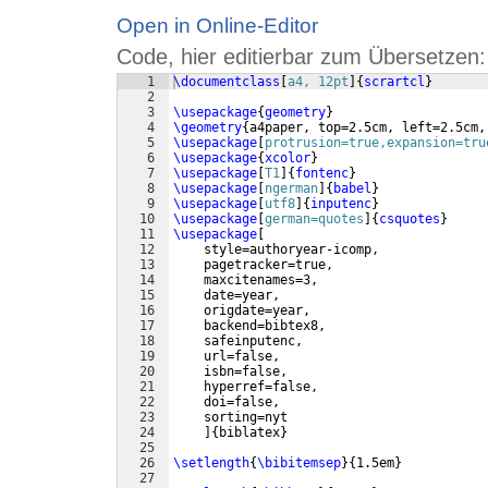
Open in Online-Editor
Code, hier editierbar zum Übersetzen:
1
\documentclass
[
a4, 12pt
]
{
scrartcl
}
2
3
\usepackage
{
geometry
}
4
\geometry
{
a4paper, top=2.5cm, left=2.5cm,
5
\usepackage
[
protrusion=true,expansion=tru
6
\usepackage
{
xcolor
}
7
\usepackage
[
T1
]
{
fontenc
}
8
\usepackage
[
ngerman
]
{
babel
}
9
\usepackage
[
utf8
]
{
inputenc
}
10
\usepackage
[
german=quotes
]
{
csquotes
}
11
\usepackage
[
12
    style=authoryear-icomp,    
13
    pagetracker=true,          
14
    maxcitenames=3,            
15
    date=year,                
16
    origdate=year,
17
    backend=bibtex8,
18
    safeinputenc,
19
    url=false,
20
    isbn=false,
21
    hyperref=false,
22
    doi=false, 
23
    sorting=nyt 
24
]
{
biblatex
}
25
26
\setlength
{
\bibitemsep
}
{
1.5em
}
27