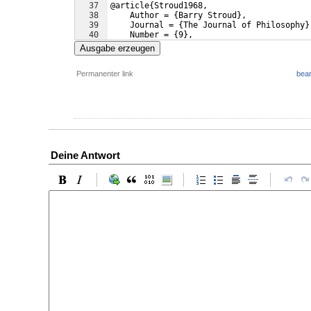
37
@article
{
Stroud1968,
38
    Author = 
{
Barry Stroud
}
,
39
    Journal = 
{
The Journal of Philosophy
}
40
    Number = 
{
9
}
,
41
    Pages = 
{
241--56
}
,
Ausgabe erzeugen
Permanenter link
bear
Deine Antwort