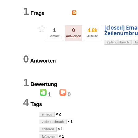
1
Frage
[closed] Ema
1
0
4.8k
Zeilenumbru
Stimme
Antworten
Aufrufe
zeilenumbruch
f
0
Antworten
1
Bewertung
1
0
4
Tags
× 2
emacs
× 1
zeilenumbruch
× 1
editoren
× 1
fußnoten