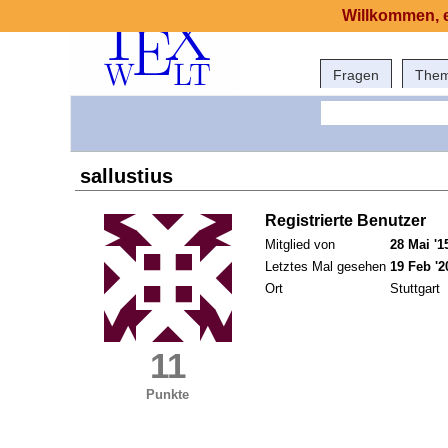
Willkommen, e
Fragen
The
sallustius
Registrierte Benutzer
Mitglied von
28 Mai '1
Letztes Mal gesehen
19 Feb '2
Ort
Stuttgart
11
Punkte