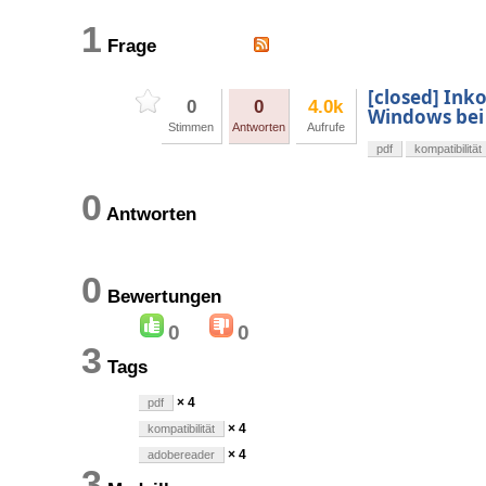
1
Frage
[closed] Ink
0
0
4.0k
Windows bei 
Stimmen
Antworten
Aufrufe
pdf
kompatibilität
0
Antworten
0
Bewertungen
0
0
3
Tags
× 4
pdf
× 4
kompatibilität
× 4
adobereader
3