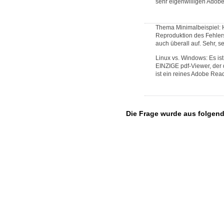
sehr eigenwilligen Adobe 
Thema Minimalbeispiel: Hab
Reproduktion des Fehlers
auch überall auf. Sehr, s
Linux vs. Windows: Es is
EINZIGE pdf-Viewer, der 
ist ein reines Adobe Rea
Die Frage wurde aus folgen