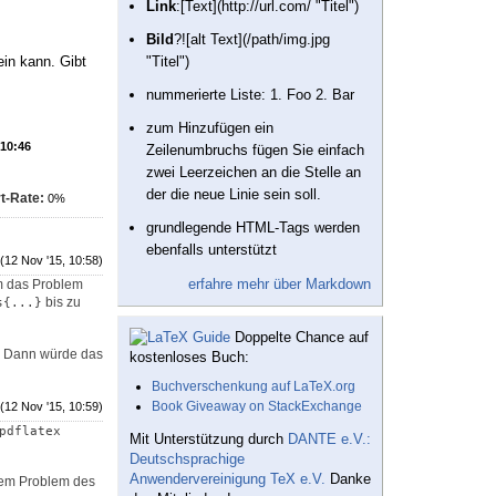
Link
:[Text](http://url.com/ "Titel")
Bild
?![alt Text](/path/img.jpg
ein kann. Gibt
"Titel")
nummerierte Liste: 1. Foo 2. Bar
zum Hinzufügen ein
 10:46
Zeilenumbruchs fügen Sie einfach
zwei Leerzeichen an die Stelle an
der die neue Linie sein soll.
t-Rate:
0%
grundlegende HTML-Tags werden
ebenfalls unterstützt
(12 Nov '15, 10:58)
erfahre mehr über Markdown
em das Problem
bis zu
s{...}
Doppelte Chance auf
? Dann würde das
kostenloses Buch:
Buchverschenkung auf LaTeX.org
Book Giveaway on StackExchange
(12 Nov '15, 10:59)
pdflatex
Mit Unterstützung durch
DANTE e.V.:
Deutschsprachige
Anwendervereinigung TeX e.V.
Danke
inem Problem des