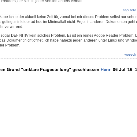
Readers, der sich in jeder Version anders verhält.
saputello
e ich leider aktuell keine Zeit für, zumal bei mir dieses Problem selbst nur sehr sel
 gelingt mir leider ad hoc im Minimalfall nicht. Ergo: In anderen Dokumenten geht 
ehr verwirrend.
t sogar DEFINITIV kein solches Problem. Es ist ein reines Adobe Reader Problem. Di
das Dokument nicht öffnet. Ich habe nahezu jeden anderen unter Linux und Window
der Problem.
woesch
den Grund "unklare Fragestellung" geschlossen
Henri
06 Jul '16, 