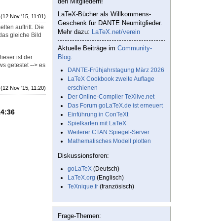
den Mitgliedern!
LaTeX-Bücher als Willkommens-
(12 Nov '15, 11:01)
Geschenk für DANTE Neumitglieder.
ten auftritt. Die
Mehr dazu:
LaTeX.net/verein
das gleiche Bild
Aktuelle Beiträge im
Community-
Blog
:
eser ist der
s getestet --> es
DANTE-Frühjahrstagung März 2026
LaTeX Cookbook zweite Auflage
erschienen
(12 Nov '15, 11:20)
Der Online-Compiler TeXlive.net
Das Forum goLaTeX.de ist erneuert
14:36
Einführung in ConTeXt
Spielkarten mit LaTeX
Weiterer CTAN Spiegel-Server
Mathematisches Modell plotten
Diskussionsforen:
goLaTeX
(Deutsch)
LaTeX.org
(Englisch)
TeXnique.fr
(französisch)
Frage-Themen: