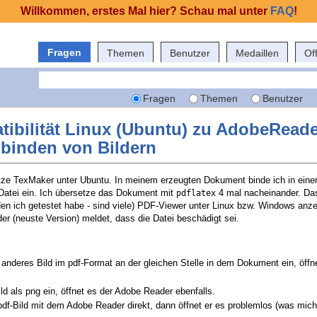
Willkommen, erstes Mal hier? Schau mal unter
FAQ
!
Fragen
Themen
Benutzer
Medaillen
Of
Fragen
Themen
Benutzer
tibilität Linux (Ubuntu) zu AdobeReade
binden von Bildern
ze TexMaker unter Ubuntu. In meinem erzeugten Dokument binde ich in einer
Datei ein. Ich übersetze das Dokument mit
4 mal nacheinander. Da
pdflatex
en ich getestet habe - sind viele) PDF-Viewer unter Linux bzw. Windows anze
 (neuste Version) meldet, dass die Datei beschädigt sei.
s anderes Bild im pdf-Format an der gleichen Stelle in dem Dokument ein, öffn
ld als png ein, öffnet es der Adobe Reader ebenfalls.
 pdf-Bild mit dem Adobe Reader direkt, dann öffnet er es problemlos (was mich