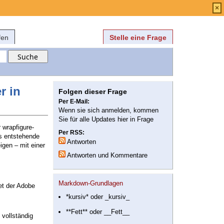
Anmelden
über
FAQ
×
fen
Stelle eine Frage
r in
Folgen dieser Frage
Per E-Mail:
Wenn sie sich anmelden, kommen
Sie für alle Updates hier in Frage
 wrapfigure-
Per RSS:
s entstehende
Antworten
igen – mit einer
Antworten und Kommentare
Markdown-Grundlagen
et der Adobe
*kursiv* oder _kursiv_
**Fett** oder __Fett__
 vollständig