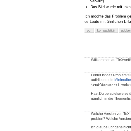
verwirrt).
Das Bild wurde mit Inks
Ich möchte das Problem gern
es Leute mit ähnlichen Erf
pdf
kompatibilität
adober
Willkommen auf TeXwelt!
Leider ist das Problem f
auftritt und ein
Minimalbe
, welch
\end{document}
Hast Du beispielsweise 
nämlich in die Themenlis
Welche Version von TeX 
probiert? Welche Versio
Ich glaube übrigens nich