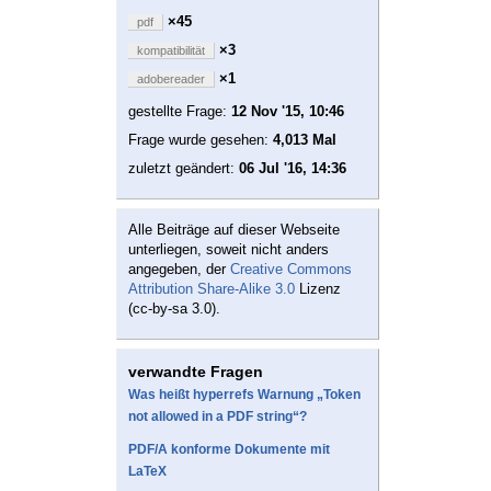
×45
pdf
×3
kompatibilität
×1
adobereader
gestellte Frage:
12 Nov '15, 10:46
Frage wurde gesehen:
4,013 Mal
zuletzt geändert:
06 Jul '16, 14:36
Alle Beiträge auf dieser Webseite
unterliegen, soweit nicht anders
angegeben, der
Creative Commons
Attribution Share-Alike 3.0
Lizenz
(cc-by-sa 3.0).
verwandte Fragen
Was heißt hyperrefs Warnung „Token
not allowed in a PDF string“?
PDF/A konforme Dokumente mit
LaTeX