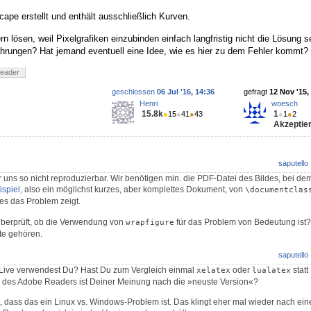
cape erstellt und enthält ausschließlich Kurven.
 lösen, weil Pixelgrafiken einzubinden einfach langfristig nicht die Lösung s
ahrungen? Hat jemand eventuell eine Idee, wie es hier zu dem Fehler kommt?
eader
geschlossen
06 Jul '16, 14:36
gefragt
12 Nov '15,
Henri
woesch
15.8k
1
●
15
●
41
●
43
●
1
●
2
Akzeptier
saputello
ür uns so nicht reproduzierbar. Wir benötigen min. die PDF-Datei des Bildes, bei d
ispiel
, also ein möglichst kurzes, aber komplettes Dokument, von
\documentclas
es das Problem zeigt.
überprüft, ob die Verwendung von
für das Problem von Bedeutung ist
wrapfigure
te gehören.
saputello
Live verwendest Du? Hast Du zum Vergleich einmal
oder
statt
xelatex
lualatex
n des Adobe Readers ist Deiner Meinung nach die »neuste Version«?
t, dass das ein Linux vs. Windows-Problem ist. Das klingt eher mal wieder nach e