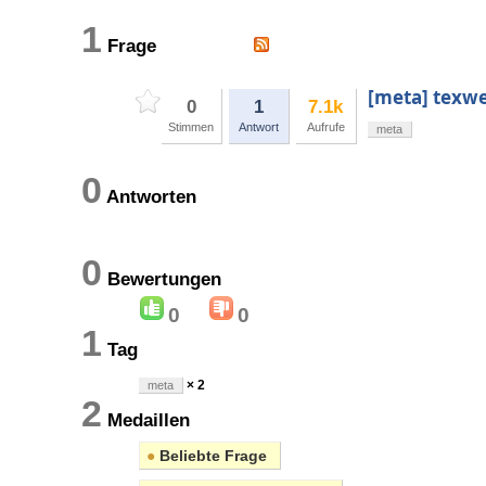
1
Frage
[meta] texwe
0
1
7.1k
Stimmen
Antwort
Aufrufe
meta
0
Antworten
0
Bewertungen
0
0
1
Tag
× 2
meta
2
Medaillen
●
Beliebte Frage