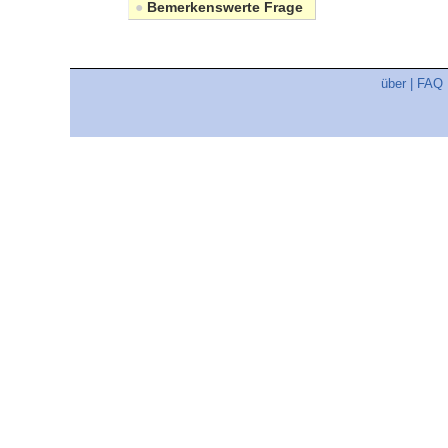
●
Bemerkenswerte Frage
über
|
FAQ