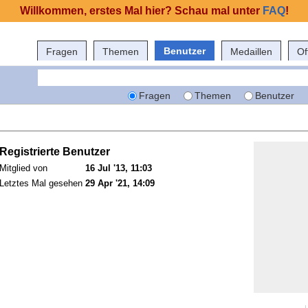
Willkommen, erstes Mal hier? Schau mal unter
FAQ
!
Benutzer
Fragen
Themen
Medaillen
Of
Fragen
Themen
Benutzer
Registrierte Benutzer
Mitglied von
16 Jul '13, 11:03
Letztes Mal gesehen
29 Apr '21, 14:09