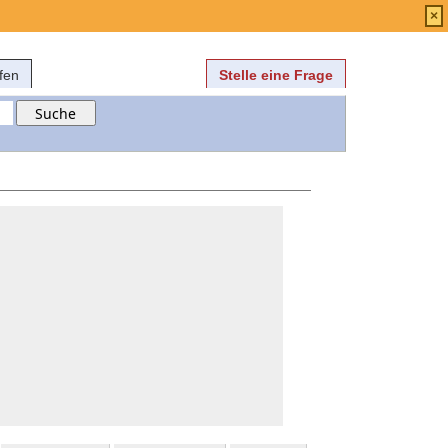
Anmelden
über
FAQ
×
fen
Stelle eine Frage