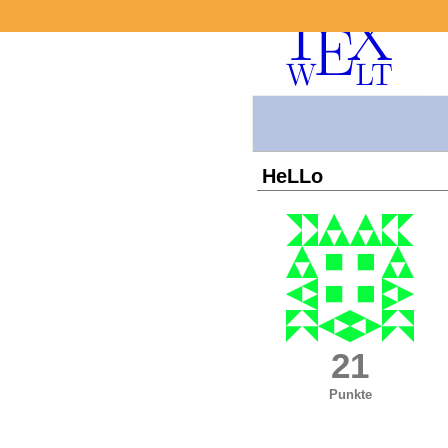
HeLLo
21
Punkte