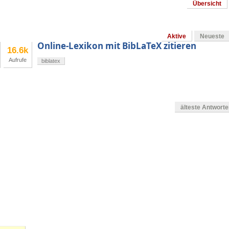
Übersicht
Aktive
Neueste
Online-Lexikon mit BibLaTeX zitieren
16.6k
Aufrufe
biblatex
älteste Antwort
en