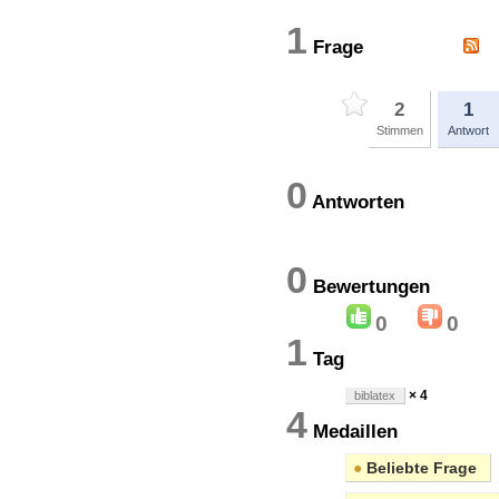
1
Frage
2
1
Stimmen
Antwort
0
Antworten
0
Bewertung
0
0
1
Tag
× 4
biblatex
4
Medaillen
●
Beliebte Frage