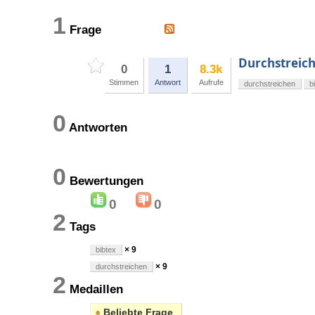
1
Frage
Durchstreich
0
1
8.3k
Stimmen
Antwort
Aufrufe
durchstreichen
b
0
Antworten
0
Bewertungen
0
0
2
Tags
× 9
bibtex
× 9
durchstreichen
2
Medaillen
●
Beliebte Frage