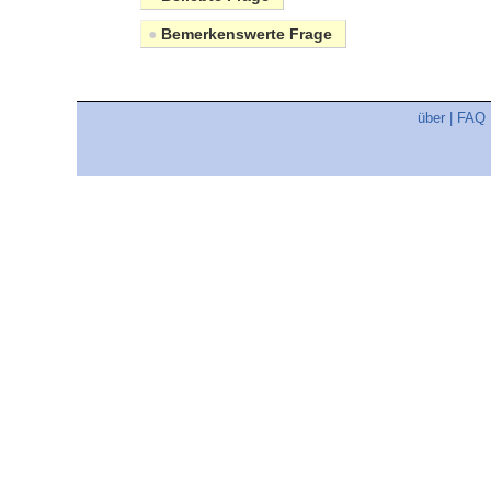
●
Bemerkenswerte Frage
über
|
FAQ