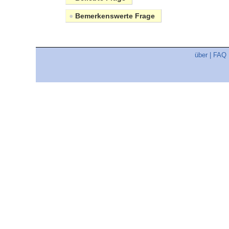
●
Bemerkenswerte Frage
über
|
FAQ