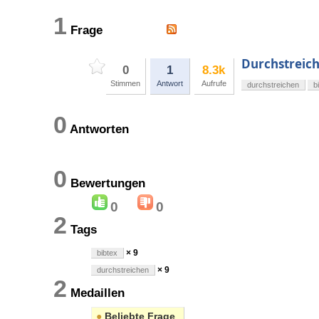
1
Frage
Durchstreich
0
1
8.3k
Stimmen
Antwort
Aufrufe
durchstreichen
b
0
Antworten
0
Bewertungen
0
0
2
Tags
× 9
bibtex
× 9
durchstreichen
2
Medaillen
●
Beliebte Frage