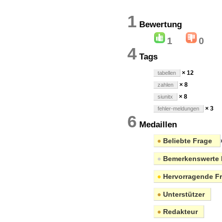
1
Bewertun
1
0
4
Tags
× 12
tabellen
× 8
zahlen
× 8
siunitx
× 3
fehler-meldungen
6
Medaillen
●
Beliebte Frage
●
Bemerkenswerte 
●
Hervorragende F
●
Unterstützer
●
Redakteur