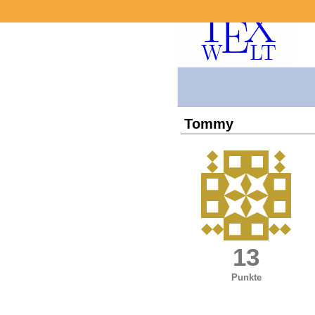
Tommy
13
Punkte