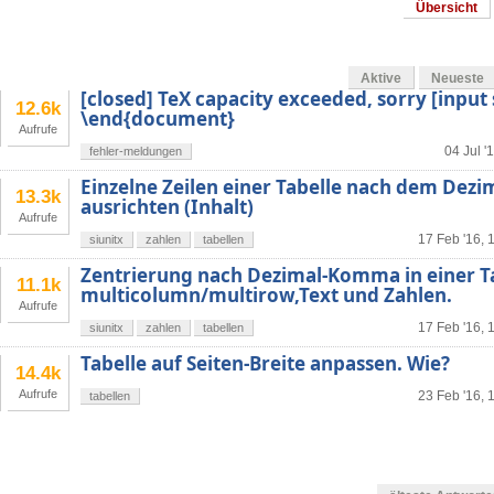
Übersicht
Aktive
Neueste
[closed] TeX capacity exceeded, sorry [input
12.6k
\end{document}
Aufrufe
04 Jul '
fehler-meldungen
Einzelne Zeilen einer Tabelle nach dem De
13.3k
ausrichten (Inhalt)
Aufrufe
17 Feb '16, 
siunitx
zahlen
tabellen
Zentrierung nach Dezimal-Komma in einer Ta
11.1k
multicolumn/multirow,Text und Zahlen.
Aufrufe
17 Feb '16, 
siunitx
zahlen
tabellen
Tabelle auf Seiten-Breite anpassen. Wie?
14.4k
Aufrufe
23 Feb '16, 
tabellen