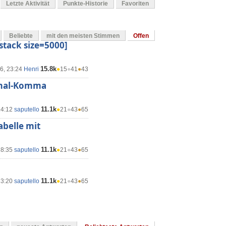
Letzte Aktivität
Punkte-Historie
Favoriten
Beliebte
mit den meisten Stimmen
Offen
 stack size=5000]
15.8k
16, 23:24
Henri
●
15
●
41
●
43
zimal-Komma
11.1k
14:12
saputello
●
21
●
43
●
65
belle mit
11.1k
18:35
saputello
●
21
●
43
●
65
11.1k
13:20
saputello
●
21
●
43
●
65