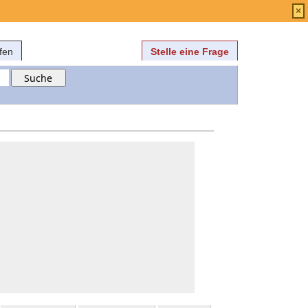
Anmelden
über
FAQ
×
fen
Stelle eine Frage