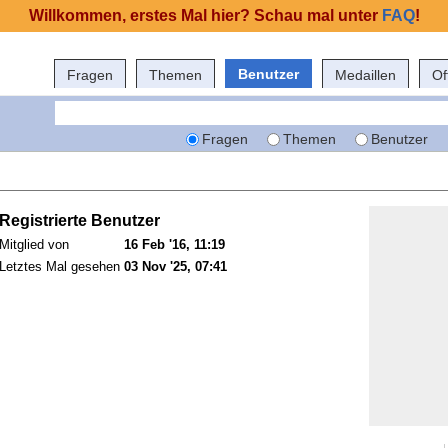
Willkommen, erstes Mal hier? Schau mal unter
FAQ
!
Benutzer
Fragen
Themen
Medaillen
Of
Fragen
Themen
Benutzer
Registrierte Benutzer
Mitglied von
16 Feb '16, 11:19
Letztes Mal gesehen
03 Nov '25, 07:41