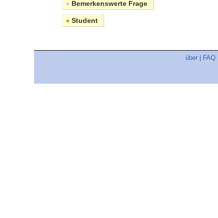
●
Bemerkenswerte Frage
●
Student
über
|
FAQ