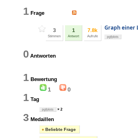
1
Frage
Graph einer 
3
1
7.8k
Stimmen
Antwort
Aufrufe
pgfplots
0
Antworten
1
Bewertung
1
0
1
Tag
× 2
pgfplots
3
Medaillen
●
Beliebte Frage