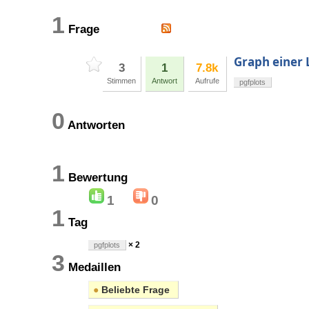
1
Frage
Graph einer 
3
1
7.8k
Stimmen
Antwort
Aufrufe
pgfplots
0
Antworten
1
Bewertung
1
0
1
Tag
× 2
pgfplots
3
Medaillen
●
Beliebte Frage