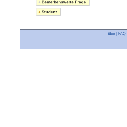
●
Bemerkenswerte Frage
●
Student
über
|
FAQ