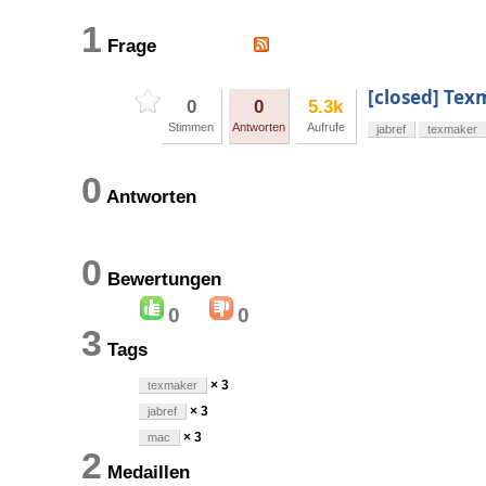
1
Frage
[closed] Tex
0
0
5.3k
Stimmen
Antworten
Aufrufe
jabref
texmaker
0
Antworten
0
Bewertungen
0
0
3
Tags
× 3
texmaker
× 3
jabref
× 3
mac
2
Medaillen