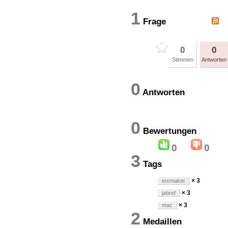
1
Frage
0
0
Stimmen
Antworten
0
Antworten
0
Bewertung
0
0
3
Tags
× 3
texmaker
× 3
jabref
× 3
mac
2
Medaillen