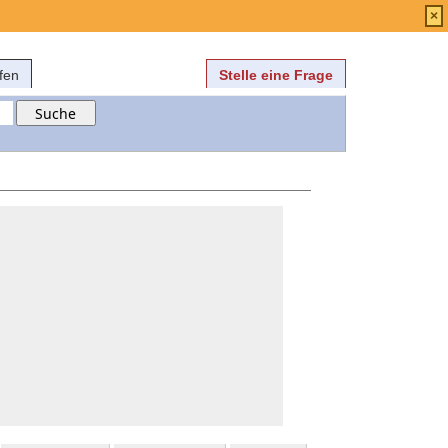
Anmelden
über
FAQ
×
fen
Stelle eine Frage