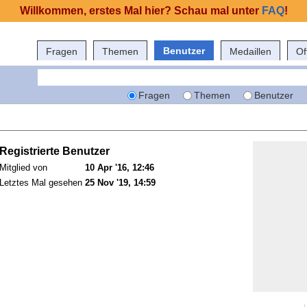
Willkommen, erstes Mal hier? Schau mal unter
FAQ
!
Benutzer
Fragen
Themen
Medaillen
Of
Fragen
Themen
Benutzer
Registrierte Benutzer
Mitglied von
10 Apr '16, 12:46
Letztes Mal gesehen
25 Nov '19, 14:59