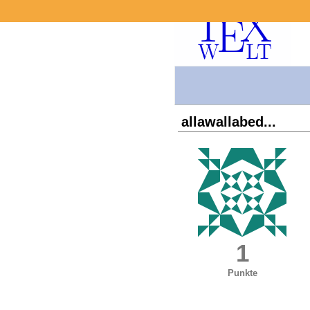
allawallabed...
1
Punkte