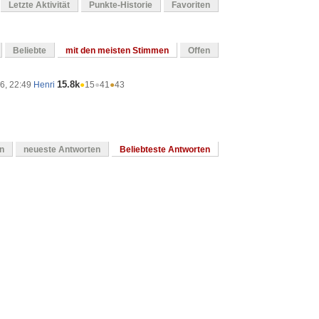
Letzte Aktivität
Punkte-Historie
Favoriten
Beliebte
mit den meisten Stimmen
Offen
15.8k
16, 22:49
Henri
●
15
●
41
●
43
en
neueste Antworten
Beliebteste Antworten