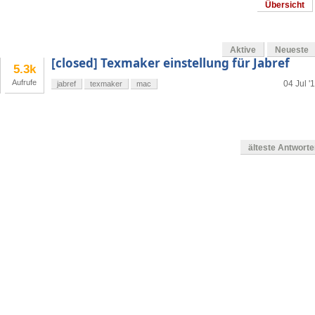
Übersicht
Aktive
Neueste
[closed] Texmaker einstellung für Jabref
5.3k
Aufrufe
04 Jul '
jabref
texmaker
mac
älteste Antwort
en