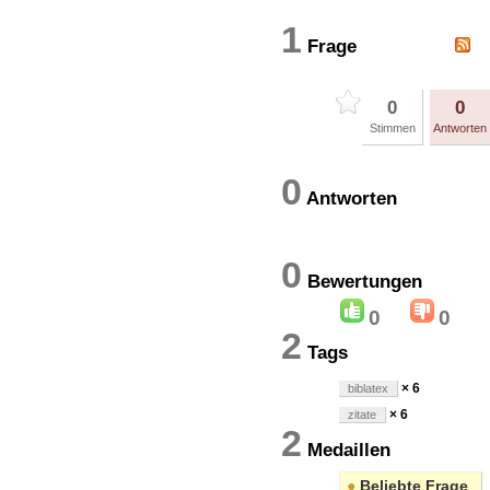
1
Frage
0
0
Stimmen
Antworten
0
Antworten
0
Bewertung
0
0
2
Tags
× 6
biblatex
× 6
zitate
2
Medaillen
●
Beliebte Frage