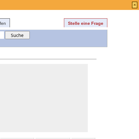
Anmelden
über
FAQ
×
fen
Stelle eine Frage