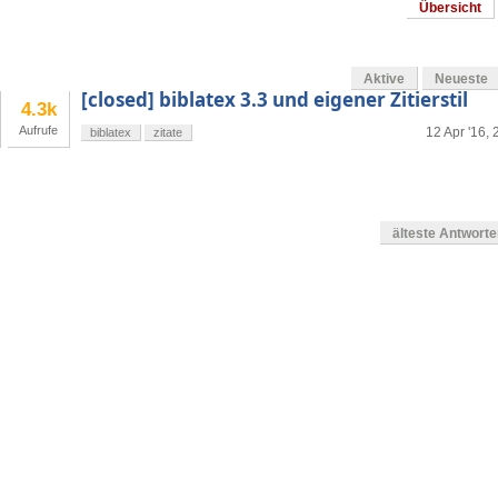
Übersicht
Aktive
Neueste
[closed] biblatex 3.3 und eigener Zitierstil
4.3k
Aufrufe
12 Apr '16, 
biblatex
zitate
älteste Antwort
en