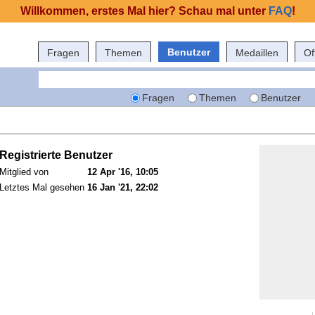
Willkommen, erstes Mal hier? Schau mal unter
FAQ
!
Benutzer
Fragen
Themen
Medaillen
Of
Fragen
Themen
Benutzer
Registrierte Benutzer
Mitglied von
12 Apr '16, 10:05
Letztes Mal gesehen
16 Jan '21, 22:02