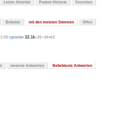
Letzte Aktivität
Punkte-Historie
Favoriten
Beliebte
mit den meisten Stimmen
Offen
22.1k
21:05
cgnieder
●
26
●
34
●
63
en
neueste Antworten
Beliebteste Antworten