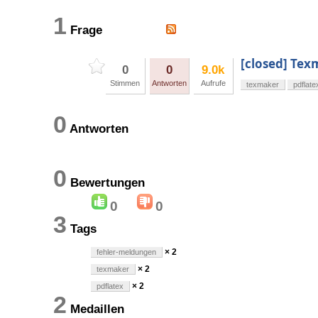
1
Frage
[closed] Tex
0
0
9.0k
Stimmen
Antworten
Aufrufe
texmaker
pdflate
0
Antworten
0
Bewertungen
0
0
3
Tags
× 2
fehler-meldungen
× 2
texmaker
× 2
pdflatex
2
Medaillen