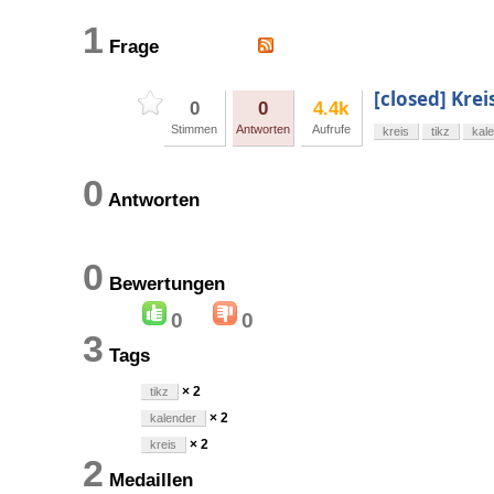
1
Frage
[closed] Kr
0
0
4.4k
Stimmen
Antworten
Aufrufe
kreis
tikz
kal
0
Antworten
0
Bewertungen
0
0
3
Tags
× 2
tikz
× 2
kalender
× 2
kreis
2
Medaillen