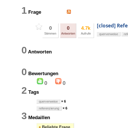
1
Frage
[closed] Ref
0
0
4.7k
Stimmen
Antworten
Aufrufe
querverweise
re
0
Antworten
0
Bewertungen
0
0
2
Tags
× 6
querverweise
× 6
referenzierung
3
Medaillen
●
Beliebte Frage