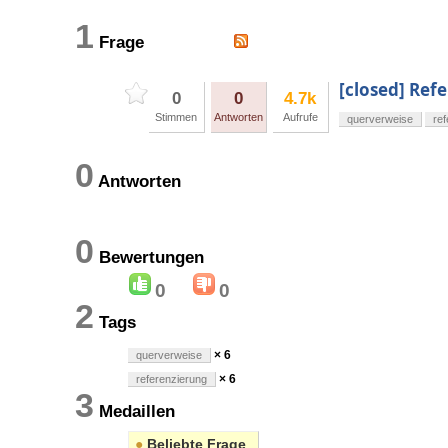
1
Frage
[closed] Ref
0
0
4.7k
Stimmen
Antworten
Aufrufe
querverweise
re
0
Antworten
0
Bewertungen
0
0
2
Tags
× 6
querverweise
× 6
referenzierung
3
Medaillen
●
Beliebte Frage