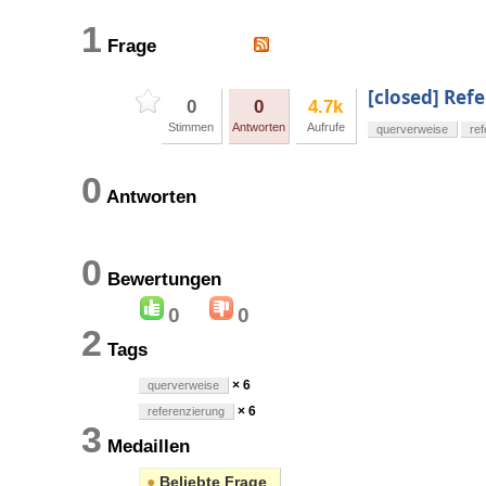
1
Frage
[closed] Ref
0
0
4.7k
Stimmen
Antworten
Aufrufe
querverweise
re
0
Antworten
0
Bewertungen
0
0
2
Tags
× 6
querverweise
× 6
referenzierung
3
Medaillen
●
Beliebte Frage