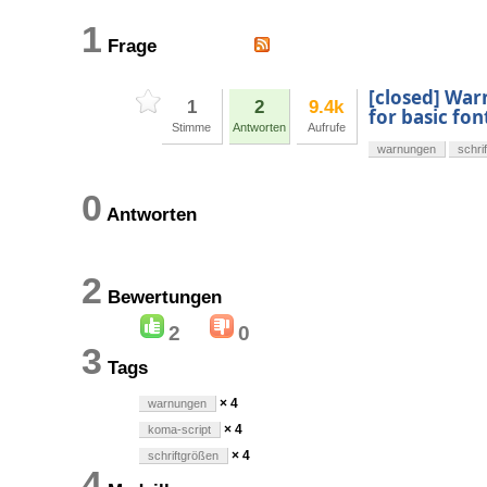
1
Frage
[closed] Warn
1
2
9.4k
for basic font
Stimme
Antworten
Aufrufe
warnungen
schri
0
Antworten
2
Bewertungen
2
0
3
Tags
× 4
warnungen
× 4
koma-script
× 4
schriftgrößen
4