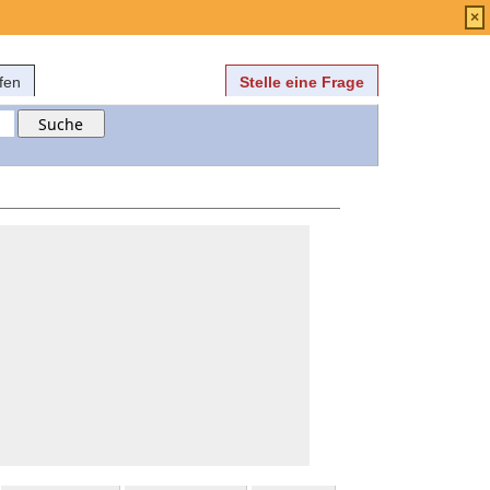
Anmelden
über
FAQ
×
fen
Stelle eine Frage