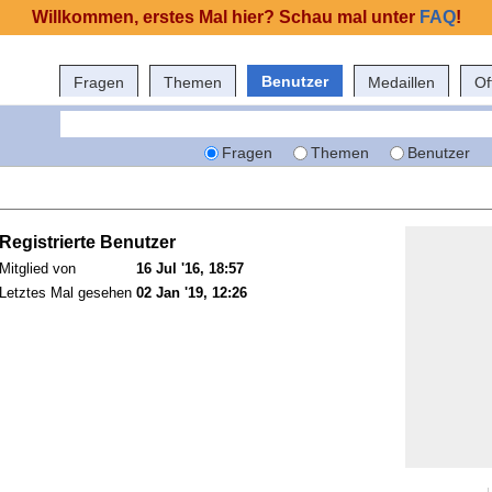
Willkommen, erstes Mal hier? Schau mal unter
FAQ
!
Benutzer
Fragen
Themen
Medaillen
Of
Fragen
Themen
Benutzer
Registrierte Benutzer
Mitglied von
16 Jul '16, 18:57
Letztes Mal gesehen
02 Jan '19, 12:26