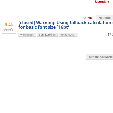
Übersicht
Aktive
Neueste
[closed] Warning: Using fallback calculation 
9.4k
for basic font size `16pt'
Aufrufe
17 J
warnungen
schriftgrößen
koma-script
älteste Antwort
en