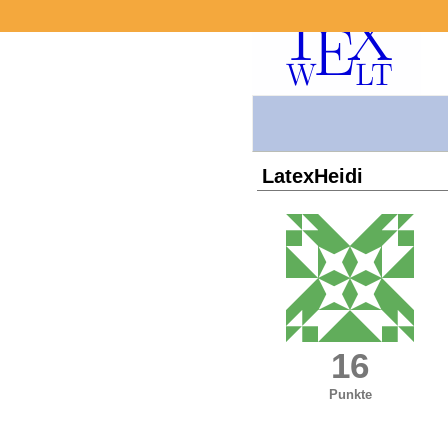
LatexHeidi
16
Punkte