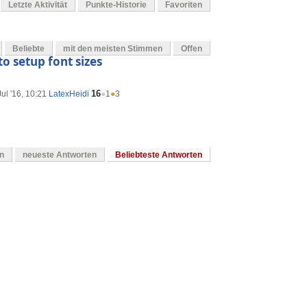
Letzte Aktivität
Punkte-Historie
Favoriten
Beliebte
mit den meisten Stimmen
Offen
to setup font sizes
16
ul '16, 10:21
LatexHeidi
●
1
●
3
en
neueste Antworten
Beliebteste Antworten