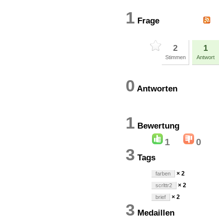
1
Frage
2
1
Stimmen
Antwort
0
Antworten
1
Bewertun
1
0
3
Tags
× 2
farben
× 2
scrlttr2
× 2
brief
3
Medaillen