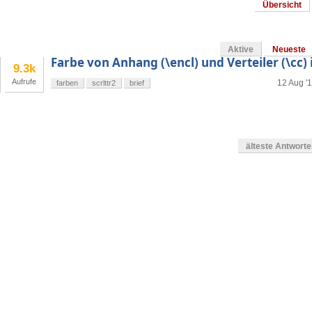
Übersicht
Aktive
Neueste
Farbe von Anhang (\encl) und Verteiler (\cc) 
9.3k
Aufrufe
12 Aug '1
farben
scrlttr2
brief
älteste Antwort
g