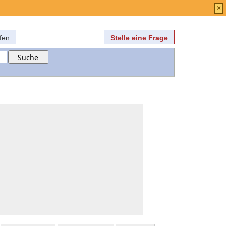
Anmelden
über
FAQ
×
fen
Stelle eine Frage