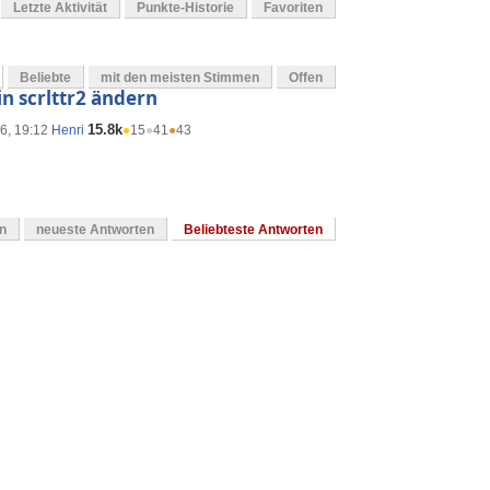
Letzte Aktivität
Punkte-Historie
Favoriten
Beliebte
mit den meisten Stimmen
Offen
in scrlttr2 ändern
15.8k
6, 19:12
Henri
●
15
●
41
●
43
en
neueste Antworten
Beliebteste Antworten