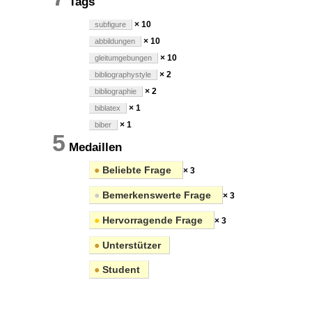
Tags
× 10
subfigure
× 10
abbildungen
× 10
gleitumgebungen
× 2
bibliographystyle
× 2
bibliographie
× 1
biblatex
× 1
biber
5
Medaillen
●
Beliebte Frage
× 3
●
Bemerkenswerte Frage
× 3
●
Hervorragende Frage
× 3
●
Unterstützer
●
Student