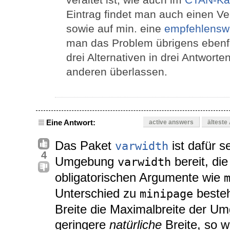
Eintrag findet man auch einen V
sowie auf min. eine
empfehlenswe
man das Problem übrigens ebenfa
drei Alternativen in drei Antworte
anderen überlassen.
Eine Antwort:
active answers
älteste
Das Paket
ist dafür s
varwidth
4
Umgebung
bereit, di
varwidth
obligatorischen Argumente wie
Unterschied zu
besteh
minipage
Breite die Maximalbreite der Umg
geringere
natürliche
Breite, so w