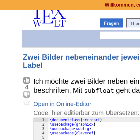
Willkommen, er
Fragen
The
Zwei Bilder nebeneinander jeweil
Label
Ich möchte zwei Bilder neben ei
4
beschriften. Mit
geht da
subfloat
Open in Online-Editor
Code, hier editierbar zum Übersetzen:
1
\documentclass
{
scrreprt
}
2
\usepackage
{
graphicx
}
3
\usepackage
{
subfig
}
4
\usepackage
{
cleveref
}
5