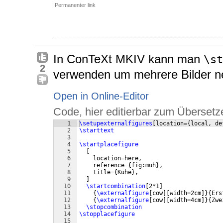
Permanenter link
In ConTeXt MKIV kann man
\st
2
verwenden um mehrere Bilder ne
Open in Online-Editor
Code, hier editierbar zum Übersetz
1
\setupexternalfigures
[
location=
{
local, de
2
\starttext
3
4
\startplacefigure
5
[
6
    location=here,
7
    reference=
{
fig:muh
}
,
8
    title=
{
Kühe
}
,
9
]
10
\startcombination
[
2*1
]
11
{
\externalfigure
[
cow
]
[
width=2cm
]}
{
Ers
12
{
\externalfigure
[
cow
]
[
width=4cm
]}
{
Zwe
13
\stopcombination
14
\stopplacefigure
15