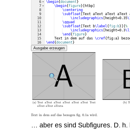
6
\begin
{
document
}
7
\begin
{
figure
}
[
htbp
]
8
\centering
9
\subfloat
[
Text aText aText aText 
10
\includegraphics
[
height=0.35
\
11
\qquad
12
\subfloat
[
Text b
\label
{
fig:b
}
]
{
%
13
\includegraphics
[
height=0.3
\l
14
\end
{
figure
}
15
    Text in dem auf das 
\cref
{
fig:a
}
 bezo
16
\end
{
document
}
Ausgabe erzeugen
… aber es sind Subfigures. D. h. 