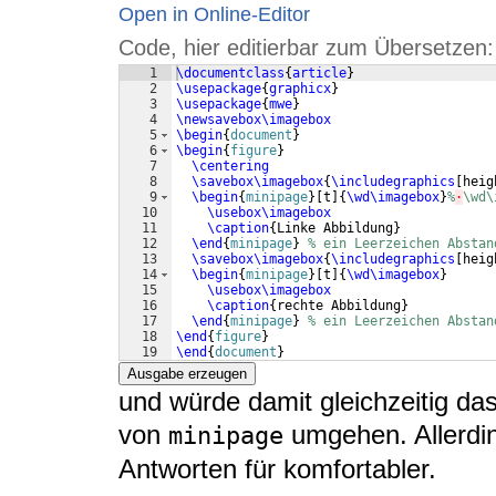
Open in Online-Editor
Code, hier editierbar zum Übersetzen:
1
\documentclass
{
article
}
2
\usepackage
{
graphicx
}
3
\usepackage
{
mwe
}
4
\newsavebox\imagebox
5
\begin
{
document
}
6
\begin
{
figure
}
7
\centering
8
\savebox\imagebox
{
\includegraphics
[
heig
9
\begin
{
minipage
}
[
t
]
{
\wd\imagebox
}
%
·
\wd\
10
\usebox\imagebox
11
\caption
{
Linke Abbildung
}
12
\end
{
minipage
}
% ein Leerzeichen Abstan
13
\savebox\imagebox
{
\includegraphics
[
heig
14
\begin
{
minipage
}
[
t
]
{
\wd\imagebox
}
15
\usebox\imagebox
16
\caption
{
rechte Abbildung
}
17
\end
{
minipage
}
% ein Leerzeichen Abstan
18
\end
{
figure
}
19
\end
{
document
}
Ausgabe erzeugen
und würde damit gleichzeitig da
von
umgehen. Allerdin
minipage
Antworten für komfortabler.