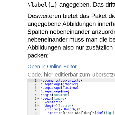
angegeben. Das dritt
\label{…}
Desweiteren bietet das Paket di
angegebene Abbildungen innerh
Spalten nebeneinander anzuord
nebeneinander muss man die b
Abbildungen also nur zusätzlich 
packen:
Open in Online-Editor
Code, hier editierbar zum Übersetz
1
\documentclass
{
article
}
2
\usepackage
{
graphicx
}
3
\usepackage
{
floatrow
}
4
\usepackage
{
mwe
}
5
\begin
{
document
}
6
\begin
{
figure
}
7
\centering
8
\begin
{
floatrow
}
9
\ffigbox
[
\FBwidth
]
{
%
10
\caption
{
Linke Abbildung
}
\label
{
fig:l