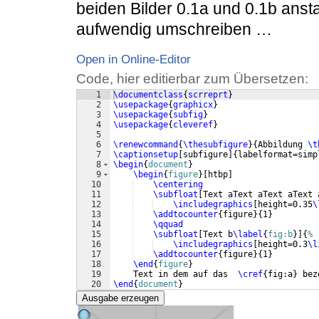
beiden Bilder 0.1a und 0.1b anst
aufwendig umschreiben …
Open in Online-Editor
Code, hier editierbar zum Übersetzen:
1
\documentclass
{
scrreprt
}
2
\usepackage
{
graphicx
}
3
\usepackage
{
subfig
}
4
\usepackage
{
cleveref
}
5
6
\renewcommand
{
\thesubfigure
}
{
Abbildung 
\t
7
\captionsetup
[
subfigure
]
{
labelformat=simp
8
\begin
{
document
}
9
\begin
{
figure
}
[
htbp
]
10
\centering
11
\subfloat
[
Text aText aText aText 
12
\includegraphics
[
height=0.35
\
13
\addtocounter
{
figure
}
{
1
}
14
\qquad
15
\subfloat
[
Text b
\label
{
fig:b
}
]
{
%
16
\includegraphics
[
height=0.3
\l
17
\addtocounter
{
figure
}
{
1
}
18
\end
{
figure
}
19
    Text in dem auf das  
\cref
{
fig:a
}
 bez
20
\end
{
document
}
Ausgabe erzeugen