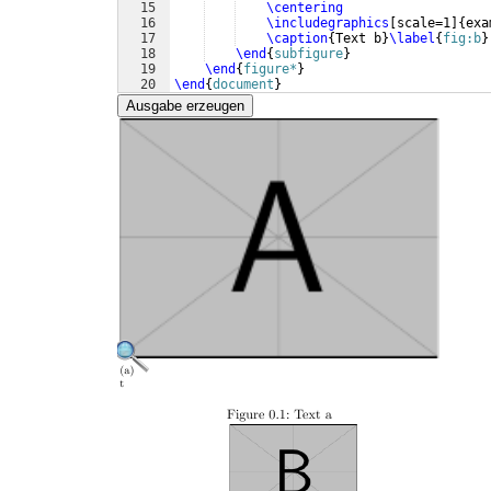
15
\centering
16
\includegraphics
[
scale=1
]
{
exa
17
\caption
{
Text b
}
\label
{
fig:b
}
18
\end
{
subfigure
}
19
\end
{
figure*
}
20
\end
{
document
}
Ausgabe erzeugen