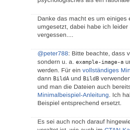
Danke das macht es um einiges e
umgesetzt, dabei habe ich leide
vergessen....
@peter788
: Bitte beachte, dass
sondern u. a.
u
example-image-a
werden. Für ein
vollständiges Mi
dann
und
verwenden,
BildA
BildB
und man die Dateien auch bereitst
Minimalbeispiel-Anleitung
. Ich h
Beispiel entsprechend ersetzt.
Es sei auch noch darauf hingewi
veraltet ist, wie auch im
CTAN-Kat