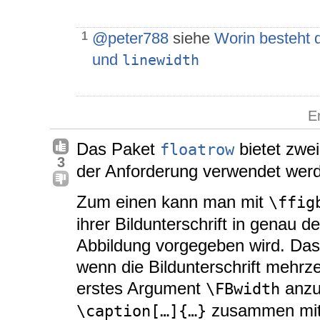
@peter788
siehe
Worin besteht 
1
und
linewidth
E
Das Paket
bietet zwei
floatrow
3
der Anforderung verwendet wer
Zum einen kann man mit
\ffig
ihrer Bildunterschrift in genau d
Abbildung vorgegeben wird. Das 
wenn die Bildunterschrift mehrzei
erstes Argument
anzu
\FBwidth
zusammen mit 
\caption[…]{…}