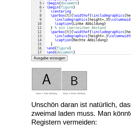
5
\begin
{
document
}
6
\begin
{
figure
}
7
\centering
8
\parbox
[
t
]
{
\widthof
{
\includegraphics
[
he
9
\includegraphics
[
height=.35
\columnwid
10
\caption
{
Linke Abbildung
}
11
}
% ein Leerzeichen Abstand
12
\parbox
[
t
]
{
\widthof
{
\includegraphics
[
he
13
\includegraphics
[
height=.3
\columnwidt
14
\caption
{
Rechte Abbildung
}
15
}
16
\end
{
figure
}
17
\end
{
document
}
Ausgabe erzeugen
Unschön daran ist natürlich, das
zweimal laden muss. Man könnte 
Registern vermeiden: