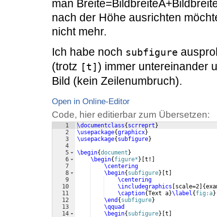
man Breite=BildbreiteA+Bildbrei
nach der Höhe ausrichten möcht
nicht mehr.
Ich habe noch
ausprob
subfigure
(trotz
) immer untereinander u
[t]
Bild (kein Zeilenumbruch).
Open in Online-Editor
Code, hier editierbar zum Übersetzen:
1
\documentclass
{
scrreprt
}
2
\usepackage
{
graphicx
}
3
\usepackage
{
subfigure
}
4
5
\begin
{
document
}
6
\begin
{
figure*
}
[
t!
]
7
\centering
8
\begin
{
subfigure
}
[
t
]
9
\centering
10
\includegraphics
[
scale=2
]
{
exa
11
\caption
{
Text a
}
\label
{
fig:a
}
12
\end
{
subfigure
}
13
\qquad
14
\begin
{
subfigure
}
[
t
]