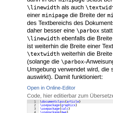
als auch
\linewidth
\textwid
einer
die Breite der
minipage
m
des Textbereichs des Dokument
daher besser eine
stat
\parbox
ebenfalls die Breit
\linewidth
ist weiterhin die Breite einer T
weiterhin die Breit
\textwidth
(solange die
-Anweisung 
\parbox
Umgebung verwendet wird, die s
auswirkt). Damit funktioniert:
Open in Online-Editor
Code, hier editierbar zum Übersetz
1
\documentclass
{
article
}
2
\usepackage
{
graphicx
}
3
\usepackage
{
calc
}
4
\usepackage
{
mwe
}