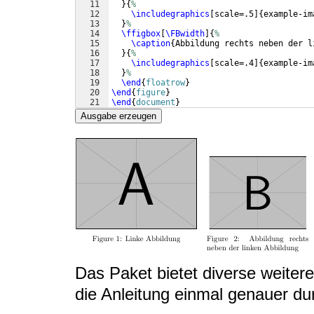
11
}
{
%
12
\includegraphics
[
scale=.5
]
{
example-im
13
}
%
14
\ffigbox
[
\FBwidth
]
{
%
15
\caption
{
Abbildung rechts neben der l
16
}
{
%
17
\includegraphics
[
scale=.4
]
{
example-im
18
}
%
19
\end
{
floatrow
}
20
\end
{
figure
}
21
\end
{
document
}
Ausgabe erzeugen
Das Paket bietet diverse weitere
die Anleitung einmal genauer du