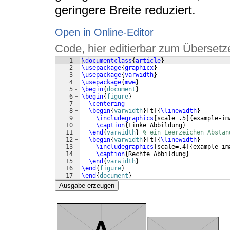
geringere Breite reduziert.
Open in Online-Editor
Code, hier editierbar zum Übersetz
1
\documentclass
{
article
}
2
\usepackage
{
graphicx
}
3
\usepackage
{
varwidth
}
4
\usepackage
{
mwe
}
5
\begin
{
document
}
6
\begin
{
figure
}
7
\centering
8
\begin
{
varwidth
}
[
t
]
{
\linewidth
}
9
\includegraphics
[
scale=.5
]
{
example-im
10
\caption
{
Linke Abbildung
}
11
\end
{
varwidth
}
% ein Leerzeichen Abstan
12
\begin
{
varwidth
}
[
t
]
{
\linewidth
}
13
\includegraphics
[
scale=.4
]
{
example-im
14
\caption
{
Rechte Abbildung
}
15
\end
{
varwidth
}
16
\end
{
figure
}
17
\end
{
document
}
Ausgabe erzeugen