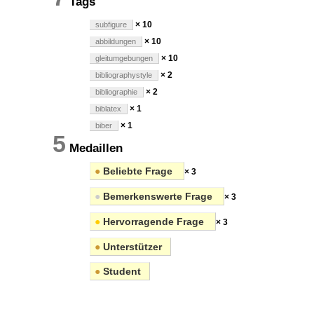
Tags
× 10
subfigure
× 10
abbildungen
× 10
gleitumgebungen
× 2
bibliographystyle
× 2
bibliographie
× 1
biblatex
× 1
biber
5
Medaillen
●
Beliebte Frage
× 3
●
Bemerkenswerte Frage
× 3
●
Hervorragende Frage
× 3
●
Unterstützer
●
Student